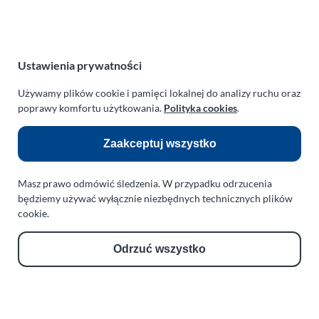
NIP:
669-199-21-76
REGON:
330542085
e-mail:
paraplan@paraplan.com.pl
web:
paraplan.com.pl
Ustawienia prywatności
Zobacz również:
Używamy plików cookie i pamięci lokalnej do analizy ruchu oraz
poprawy komfortu użytkowania.
Polityka cookies
.
TURBO KLINIKA SULEWSCY
Regeneracja i naprawa turbosprężarek
Zaakceptuj wszystko
AUTO SERWIS SULEWSCY
Zakład Mechaniki Pojazdów
Masz prawo odmówić śledzenia. W przypadku odrzucenia
będziemy używać wyłącznie niezbędnych technicznych plików
ul. Manowska 6
cookie.
75-819 Koszalin
zachodniopomorskie
Odrzuć wszystko
Polska
turboklinika.com.pl
Odnośniki: