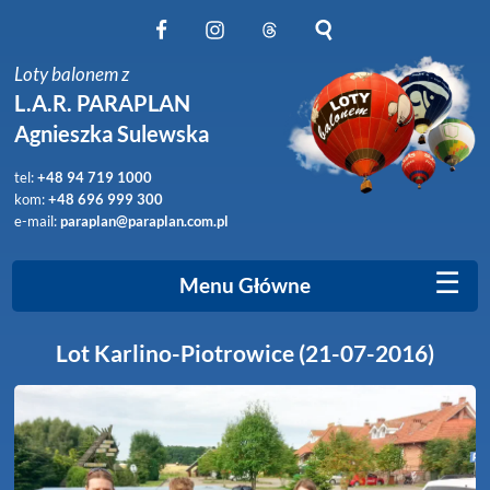
Obserwuj nas na Facebook
Obserwuj nas na Instagram
Obserwuj nas na Threads
Szukaj na stronie
Loty balonem z
L.A.R. PARAPLAN
Agnieszka Sulewska
tel:
+48 94 719 1000
kom:
+48 696 999 300
e-mail:
paraplan@paraplan.com.pl
☰
Menu Główne
Lot Karlino-Piotrowice (21-07-2016)