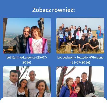
Zobacz również:
Lot Karlino-Lulewice (25-07-
Lot podwójny Jęczydół-Wierzbno
2016)
(31-07-2016)
Lot Jęczydół-Łęczyca (30-07-
Lot Koszalin Raduszka - Kraśnik