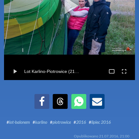
Lot Karlino-Piotrowice (21-07-2016)
Udostępnij na Facebook
Udostępnij na Threads
Udostępnij przez WhatsApp
Udostępnij przez Email
#
lot-balonem
#
karlino
#
piotrowice
#
2016
#
lipiec 2016
Opublikowano
21.07.2016, 21:00