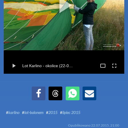
Lot Karlino - okolice (22-07-2015)
Udostępnij na Facebook
Udostępnij na Threads
Udostępnij przez WhatsApp
Udostępnij przez Email
#
karlino
#
lot-balonem
#
2015
#
lipiec 2015
Opublikowano
22.07.2015, 21:00