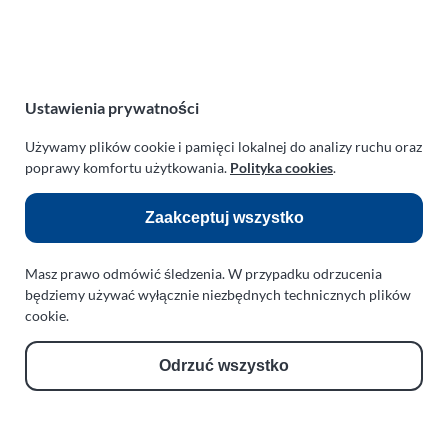
NIP:
669-199-21-76
REGON:
330542085
e-mail:
paraplan@paraplan.com.pl
web:
paraplan.com.pl
Ustawienia prywatności
Zobacz również:
Używamy plików cookie i pamięci lokalnej do analizy ruchu oraz
poprawy komfortu użytkowania.
Polityka cookies
.
TURBO KLINIKA SULEWSCY
Regeneracja i naprawa turbosprężarek
Zaakceptuj wszystko
AUTO SERWIS SULEWSCY
Masz prawo odmówić śledzenia. W przypadku odrzucenia
Zakład Mechaniki Pojazdów
będziemy używać wyłącznie niezbędnych technicznych plików
ul. Manowska 6
cookie.
75-819 Koszalin
zachodniopomorskie
Odrzuć wszystko
Polska
turboklinika.com.pl