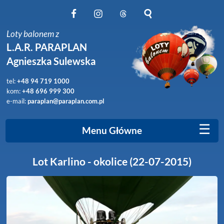
Obserwuj nas na Facebook
Obserwuj nas na Instagram
Obserwuj nas na Threads
Szukaj na stronie
Loty balonem z
L.A.R. PARAPLAN
Agnieszka Sulewska
tel:
+48 94 719 1000
kom:
+48 696 999 300
e-mail:
paraplan@paraplan.com.pl
☰
Menu Główne
Lot Karlino - okolice (22-07-2015)