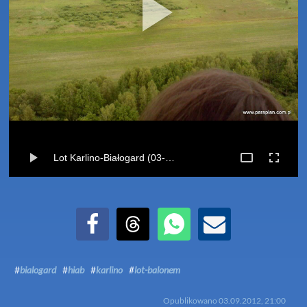
Lot Karlino-Białogard (03-06-2012)
Udostępnij na Facebook
Udostępnij na Threads
Udostępnij przez WhatsApp
Udostępnij przez Email
#
bialogard
#
hiab
#
karlino
#
lot-balonem
Opublikowano
03.09.2012, 21:00