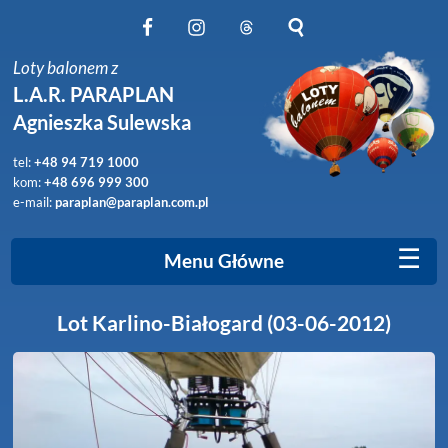
Obserwuj nas na Facebook
Obserwuj nas na Instagram
Obserwuj nas na Threads
Szukaj na stronie
Loty balonem z
L.A.R. PARAPLAN
Agnieszka Sulewska
tel:
+48 94 719 1000
kom:
+48 696 999 300
e-mail:
paraplan@paraplan.com.pl
☰
Menu Główne
Lot Karlino-Białogard (03-06-2012)