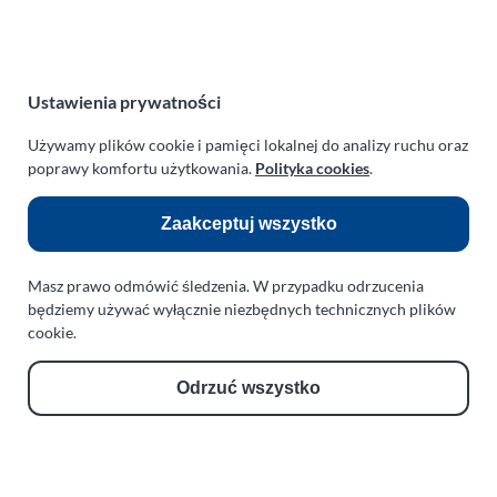
NIP:
669-199-21-76
REGON:
330542085
e-mail:
paraplan@paraplan.com.pl
web:
paraplan.com.pl
Ustawienia prywatności
Zobacz również:
Używamy plików cookie i pamięci lokalnej do analizy ruchu oraz
poprawy komfortu użytkowania.
Polityka cookies
.
TURBO KLINIKA SULEWSCY
Regeneracja i naprawa turbosprężarek
Zaakceptuj wszystko
AUTO SERWIS SULEWSCY
Zakład Mechaniki Pojazdów
Masz prawo odmówić śledzenia. W przypadku odrzucenia
będziemy używać wyłącznie niezbędnych technicznych plików
ul. Manowska 6
cookie.
75-819 Koszalin
zachodniopomorskie
Odrzuć wszystko
Polska
turboklinika.com.pl
Odnośniki: