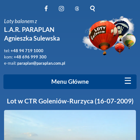
Obserwuj nas na Facebook
Obserwuj nas na Instagram
Obserwuj nas na Threads
Szukaj na stronie
Loty balonem z
L.A.R. PARAPLAN
Agnieszka Sulewska
tel:
+48 94 719 1000
kom:
+48 696 999 300
e-mail:
paraplan@paraplan.com.pl
☰
Menu Główne
Lot w CTR Goleniów-Rurzyca (16-07-2009)