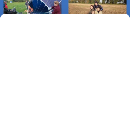
Lot balonem (12-07-2011)
Lot balonem Dobrowo-Warnino
(04-06-2011)
Lot balonem Koszalin (04-06-
2011)
Lotnicza Agencja Reklamowa