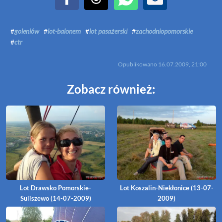
Udostępnij na Facebook
Udostępnij na Threads
Udostępnij przez WhatsApp
Udostępnij przez Email
#
goleniów
#
lot-balonem
#
lot pasażerski
#
zachodniopomorskie
#
ctr
Opublikowano
16.07.2009, 21:00
Zobacz również:
Lot Drawsko Pomorskie-
Lot Koszalin-Niekłonice (13-07-
Suliszewo (14-07-2009)
2009)