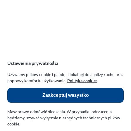
PARAPLAN Agnieszka Sulewska
ul. Manowska 6
75-819 Koszalin
zachodniopomorskie
Polska
NIP:
669-199-21-76
REGON:
330542085
Ustawienia prywatności
e-mail:
paraplan@paraplan.com.pl
web:
paraplan.com.pl
Używamy plików cookie i pamięci lokalnej do analizy ruchu oraz
poprawy komfortu użytkowania.
Polityka cookies
.
Zobacz również:
Zaakceptuj wszystko
TURBO KLINIKA SULEWSCY
Regeneracja i naprawa turbosprężarek
Masz prawo odmówić śledzenia. W przypadku odrzucenia
AUTO SERWIS SULEWSCY
będziemy używać wyłącznie niezbędnych technicznych plików
Zakład Mechaniki Pojazdów
cookie.