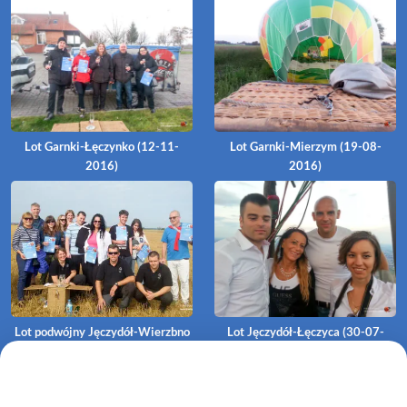
Lot Garnki-Łęczynko (12-11-
Lot Garnki-Mierzym (19-08-
2016)
2016)
Lot podwójny Jęczydół-Wierzbno
Lot Jęczydół-Łęczyca (30-07-
(31-07-2016)
2016)