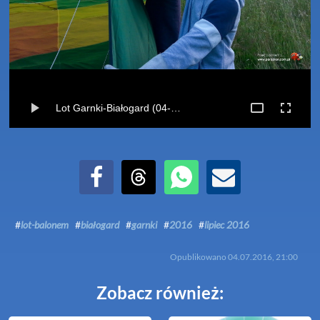
Lot Garnki-Białogard (04-07-2016)
Udostępnij na Facebook
Udostępnij na Threads
Udostępnij przez WhatsApp
Udostępnij przez Email
#
lot-balonem
#
białogard
#
garnki
#
2016
#
lipiec 2016
Opublikowano
04.07.2016, 21:00
Zobacz również: