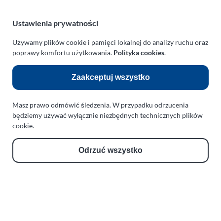
e-mail:
paraplan@paraplan.com.pl
web:
paraplan.com.pl
Ustawienia prywatności
Zobacz również:
Używamy plików cookie i pamięci lokalnej do analizy ruchu oraz
poprawy komfortu użytkowania.
Polityka cookies
.
TURBO KLINIKA SULEWSCY
Regeneracja i naprawa turbosprężarek
Zaakceptuj wszystko
AUTO SERWIS SULEWSCY
Zakład Mechaniki Pojazdów
Masz prawo odmówić śledzenia. W przypadku odrzucenia
ul. Manowska 6
będziemy używać wyłącznie niezbędnych technicznych plików
cookie.
75-819 Koszalin
zachodniopomorskie
Polska
Odrzuć wszystko
turboklinika.com.pl
Odnośniki:
Flight Operations Consulting