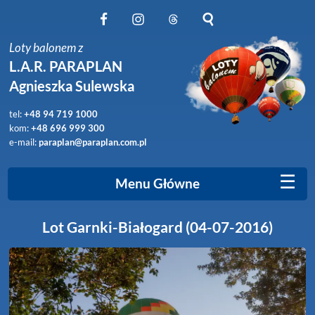
Obserwuj nas na Facebook
Obserwuj nas na Instagram
Obserwuj nas na Threads
Szukaj na stronie
Loty balonem z
L.A.R. PARAPLAN
Agnieszka Sulewska
tel:
+48 94 719 1000
kom:
+48 696 999 300
e-mail:
paraplan@paraplan.com.pl
☰
Menu Główne
Lot Garnki-Białogard (04-07-2016)