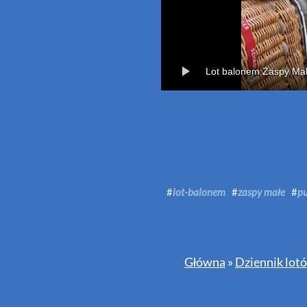
Lot balonem Zaspy Mał
#
lot-balonem
#
zaspy małe
#
p
Główna
»
Dziennik lot