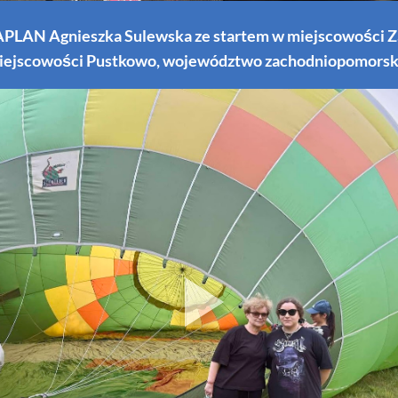
RAPLAN Agnieszka Sulewska ze startem w miejscowości Z
iejscowości Pustkowo, województwo zachodniopomorsk