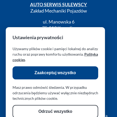
AUTO SERWIS SULEWSCY
Zakład Mechaniki Pojazdów
ul. Manowska 6
75-819 Koszalin
zachodniopomorskie
Ustawienia prywatności
Polska
Używamy plików cookie i pamięci lokalnej do analizy
turboklinika.com.pl
ruchu oraz poprawy komfortu użytkowania.
Polityka
cookies
.
RODO (GDPR)
Cookies
Kontakt
Zaakceptuj wszystko
Masz prawo odmówić śledzenia. W przypadku
odrzucenia będziemy używać wyłącznie niezbędnych
technicznych plików cookie.
Obserwuj nas na Facebook
Obserwuj nas na Instagram
Obserwuj nas na Threads
Obserwuj nas przez 
Zresetuj preferencje prywatności
Odrzuć wszystko
Copyright © 2026 L.A.R. PARAPLAN Agnieszka Sulewska