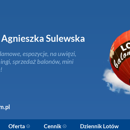
Agnieszka Sulewska
lamowe, espozycje, na uwięzi,
ingi, sprzedaż balonów, mini
!
m.pl
Oferta
Cennik
Dziennik Lotów