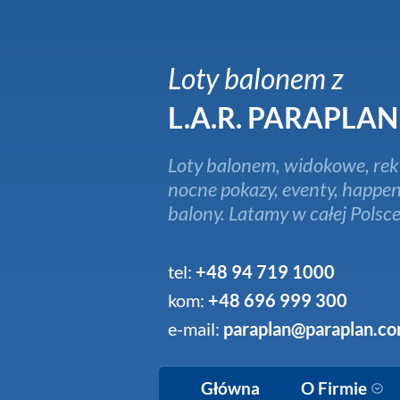
Loty balonem z
L.A.R. PARAPLAN
Loty balonem, widokowe, rek
nocne pokazy, eventy, happen
balony. Latamy w całej Polsce
tel:
+48 94 719 1000
kom:
+48 696 999 300
e-mail:
paraplan@paraplan.co
Główna
O Firmie