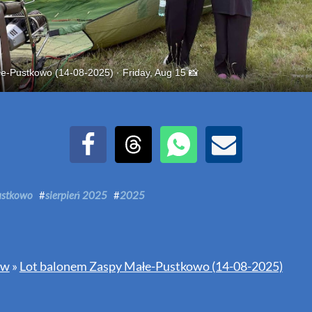
e-Pustkowo (14-08-2025) · Friday, Aug 15 📸
Udostępnij na Facebook
Udostępnij na Threads
Udostępnij przez WhatsAp
Udostępnij przez E
ustkowo
#
sierpień 2025
#
2025
ów
»
Lot balonem Zaspy Małe-Pustkowo (14-08-2025)