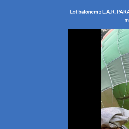
Lot balonem z L.A.R. PA
m