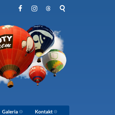
Obserwuj nas na Facebook
Obserwuj nas na Instagram
Obserwuj nas na Threads
Szukaj na stronie
Galeria
Kontakt