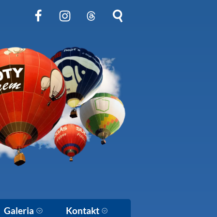
Obserwuj nas na Facebook
Obserwuj nas na Instagram
Obserwuj nas na Threads
Szukaj na stronie
Galeria
Kontakt