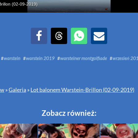
rillon (02-09-2019)
Udostępnij na Facebook
Udostępnij na Threads
Udostępnij przez WhatsAp
Udostępnij przez E
#
warstein
#
warstein 2019
#
warsteiner montgolfiade
#
wrzesień 20
ów
»
Galeria
»
Lot balonem Warstein-Brillon (02-09-2019)
Zobacz również: