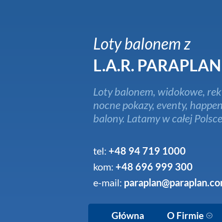
Loty balonem z
L.A.R. PARAPLAN
Loty balonem, widokowe, rek
nocne pokazy, eventy, happen
balony. Latamy w całej Polsce
tel:
+48 94 719 1000
kom:
+48 696 999 300
e-mail:
paraplan@paraplan.co
Główna
O Firmie