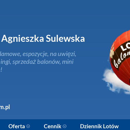
Agnieszka Sulewska
lamowe, espozycje, na uwięzi,
ingi, sprzedaż balonów, mini
!
m.pl
Oferta
Cennik
Dziennik Lotów