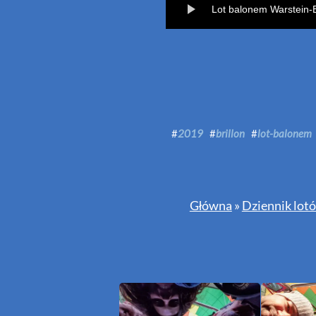
Lot balonem Warstein-B
#
2019
#
brillon
#
lot-balonem
Główna
»
Dziennik lot