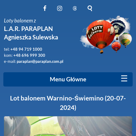
Obserwuj nas na Facebook
Obserwuj nas na Instagram
Obserwuj nas na Threads
Szukaj na stronie
Loty balonem z
L.A.R. PARAPLAN
Agnieszka Sulewska
tel:
+48 94 719 1000
kom:
+48 696 999 300
e-mail:
paraplan@paraplan.com.pl
☰
Menu Główne
Lot balonem Warnino-Świemino (20-07-
2024)