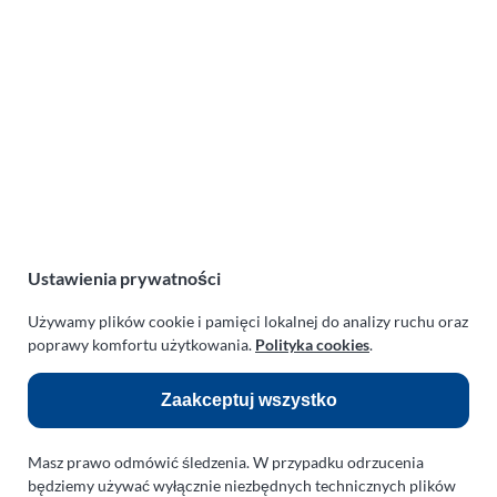
Lotnicza Agencja Reklamowa
PARAPLAN Agnieszka Sulewska
ul. Manowska 6
75-819 Koszalin
zachodniopomorskie
Polska
NIP:
669-199-21-76
REGON:
330542085
Ustawienia prywatności
e-mail:
paraplan@paraplan.com.pl
Używamy plików cookie i pamięci lokalnej do analizy ruchu oraz
web:
paraplan.com.pl
poprawy komfortu użytkowania.
Polityka cookies
.
Zobacz również:
Zaakceptuj wszystko
TURBO KLINIKA SULEWSCY
Regeneracja i naprawa turbosprężarek
Masz prawo odmówić śledzenia. W przypadku odrzucenia
AUTO SERWIS SULEWSCY
będziemy używać wyłącznie niezbędnych technicznych plików