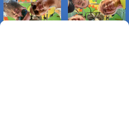
Lot zaręczynowy balonem
Lot balonem Klępino
Warnino-Stajkowo (03-08-2024)
Białogardzkie-Pustkowo (23-07-
2024)
Lot balonem Bieskiekierz-
Kościernica (20-07-2024)