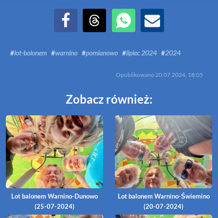
Udostępnij na Facebook
Udostępnij na Threads
Udostępnij przez WhatsApp
Udostępnij przez Email
#
lot-balonem
#
warnino
#
pomianowo
#
lipiec 2024
#
2024
Opublikowano
20.07.2024, 18:05
Zobacz również:
Lot balonem Warnino-Dunowo
Lot balonem Warnino-Świemino
(25-07-2024)
(20-07-2024)