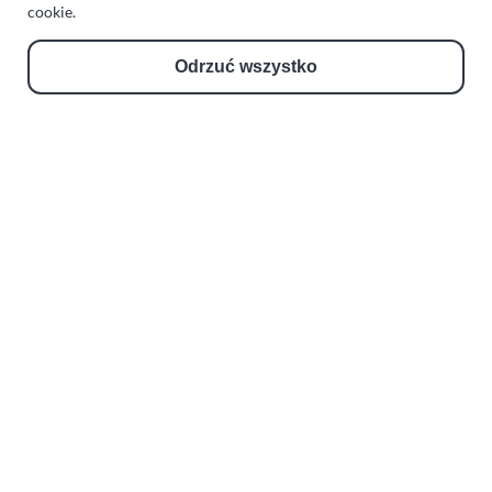
Zakład Mechaniki Pojazdów
cookie.
ul. Manowska 6
Odrzuć wszystko
75-819 Koszalin
zachodniopomorskie
Polska
turboklinika.com.pl
Odnośniki:
Flight Operations Consulting
Bolling Modellballone
Motopark Koszalin
Farma Agroturystyczna
Rodzina Wolarków
Ballonsport Ackermann