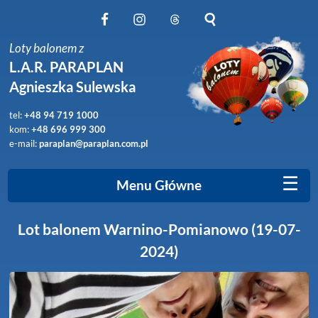
Obserwuj nas na Facebook
Obserwuj nas na Instagram
Obserwuj nas na Threads
Szukaj na stronie
Loty balonem z
L.A.R. PARAPLAN
Agnieszka Sulewska
tel:
+48 94 719 1000
kom:
+48 696 999 300
e-mail:
paraplan@paraplan.com.pl
☰
Menu Główne
Lot balonem Warnino-Pomianowo (19-07-
2024)