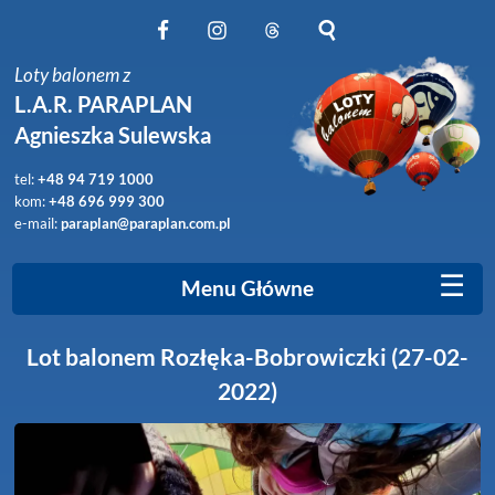
Obserwuj nas na Facebook
Obserwuj nas na Instagram
Obserwuj nas na Threads
Szukaj na stronie
Loty balonem z
L.A.R. PARAPLAN
Agnieszka Sulewska
tel:
+48 94 719 1000
kom:
+48 696 999 300
e-mail:
paraplan@paraplan.com.pl
☰
Menu Główne
Lot balonem Rozłęka-Bobrowiczki (27-02-
2022)