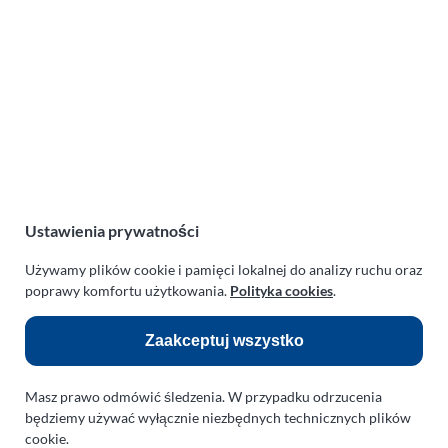
Lotnicza Agencja Reklamowa
PARAPLAN Agnieszka Sulewska
ul. Manowska 6
75-819 Koszalin
zachodniopomorskie
Polska
NIP:
669-199-21-76
REGON:
330542085
Ustawienia prywatności
e-mail:
paraplan@paraplan.com.pl
web:
paraplan.com.pl
Używamy plików cookie i pamięci lokalnej do analizy ruchu oraz
poprawy komfortu użytkowania.
Polityka cookies
.
Zobacz również:
Zaakceptuj wszystko
TURBO KLINIKA SULEWSCY
Regeneracja i naprawa turbosprężarek
Masz prawo odmówić śledzenia. W przypadku odrzucenia
AUTO SERWIS SULEWSCY
będziemy używać wyłącznie niezbędnych technicznych plików
Zakład Mechaniki Pojazdów
cookie.