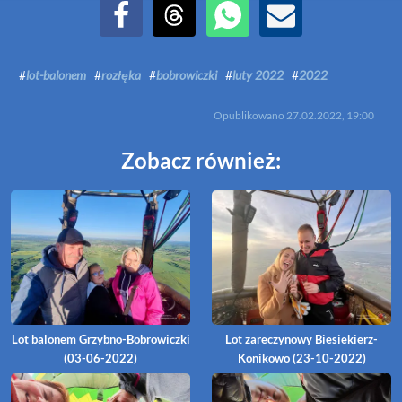
Udostępnij na Facebook
Udostępnij na Threads
Udostępnij przez WhatsApp
Udostępnij przez Email
#
lot-balonem
#
rozłęka
#
bobrowiczki
#
luty 2022
#
2022
Opublikowano
27.02.2022, 19:00
Zobacz również:
Lot balonem Grzybno-Bobrowiczki
Lot zareczynowy Biesiekierz-
(03-06-2022)
Konikowo (23-10-2022)