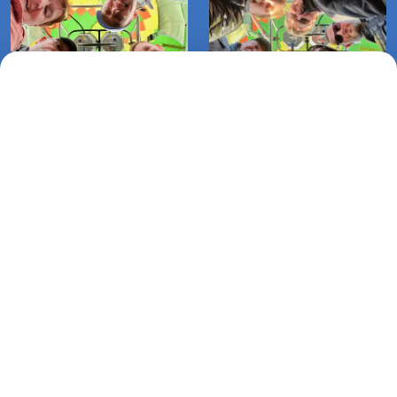
Lot balonem Biesiekierz-
Lot balonem Bieskierz-Raduszka
Gniazdowo (12-10-2022)
(Koszalin) (09-10-2022)
Lot balonem Klępino
Białogardzkie-Wronie Gniazdo
(30-09-2022)