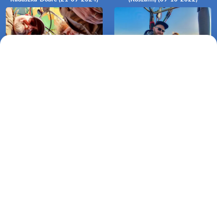
Lot balonem Koszalin Raduszka-
Lot zaręczynowy Koszalin
Dargikowo (01-09-2022)
Raduszka-Dunowo (03-06-2020)
Lot Koszalin Raduszka-Żeleźno
(14-09-2016)