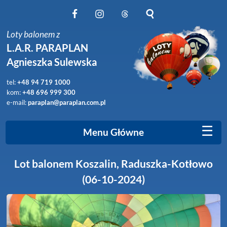
Obserwuj nas na Facebook
Obserwuj nas na Instagram
Obserwuj nas na Threads
Szukaj na stronie
Loty balonem z
L.A.R. PARAPLAN
Agnieszka Sulewska
tel:
+48 94 719 1000
kom:
+48 696 999 300
e-mail:
paraplan@paraplan.com.pl
☰
Menu Główne
Lot balonem Koszalin, Raduszka-Kotłowo
(06-10-2024)