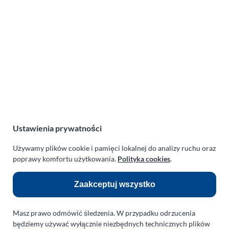
Lotnicza Agencja Reklamowa
PARAPLAN Agnieszka Sulewska
ul. Manowska 6
75-819 Koszalin
zachodniopomorskie
Polska
NIP:
669-199-21-76
REGON:
330542085
Ustawienia prywatności
e-mail:
paraplan@paraplan.com.pl
Używamy plików cookie i pamięci lokalnej do analizy ruchu oraz
web:
paraplan.com.pl
poprawy komfortu użytkowania.
Polityka cookies
.
Zobacz również:
Zaakceptuj wszystko
TURBO KLINIKA SULEWSCY
Regeneracja i naprawa turbosprężarek
Masz prawo odmówić śledzenia. W przypadku odrzucenia
AUTO SERWIS SULEWSCY
będziemy używać wyłącznie niezbędnych technicznych plików