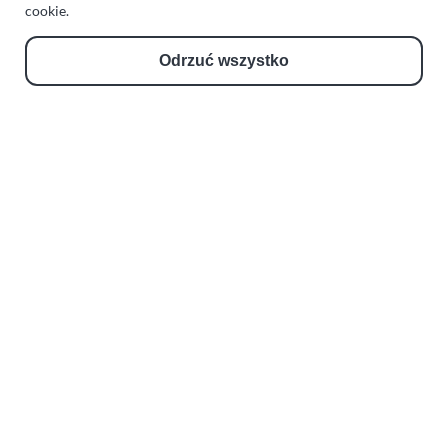
Zakład Mechaniki Pojazdów
cookie.
ul. Manowska 6
Odrzuć wszystko
75-819 Koszalin
zachodniopomorskie
Polska
turboklinika.com.pl
Odnośniki:
Flight Operations Consulting
Bolling Modellballone
Motopark Koszalin
Farma Agroturystyczna
Rodzina Wolarków
Ballonsport Ackermann