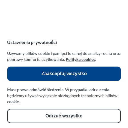
zachodniopomorskie
Polska
NIP:
669-199-21-76
REGON:
330542085
e-mail:
paraplan@paraplan.com.pl
Ustawienia prywatności
web:
paraplan.com.pl
Używamy plików cookie i pamięci lokalnej do analizy ruchu oraz
Zobacz również:
poprawy komfortu użytkowania.
Polityka cookies
.
TURBO KLINIKA SULEWSCY
Zaakceptuj wszystko
Regeneracja i naprawa turbosprężarek
AUTO SERWIS SULEWSCY
Masz prawo odmówić śledzenia. W przypadku odrzucenia
Zakład Mechaniki Pojazdów
będziemy używać wyłącznie niezbędnych technicznych plików
cookie.
ul. Manowska 6
75-819 Koszalin
Odrzuć wszystko
zachodniopomorskie
Polska