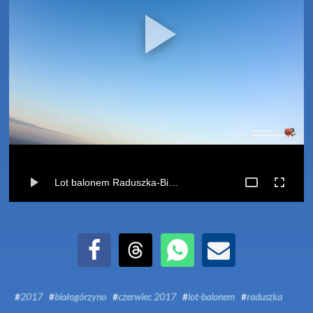
Lot balonem Raduszka-Białogórzyno (02-06-2017)
Udostępnij na Facebook
Udostępnij na Threads
Udostępnij przez WhatsApp
Udostępnij przez Email
#
2017
#
białogórzyno
#
czerwiec 2017
#
lot-balonem
#
raduszka