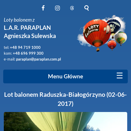
Obserwuj nas na Facebook
Obserwuj nas na Instagram
Obserwuj nas na Threads
Szukaj na stronie
Loty balonem z
L.A.R. PARAPLAN
Agnieszka Sulewska
tel:
+48 94 719 1000
kom:
+48 696 999 300
e-mail:
paraplan@paraplan.com.pl
☰
Menu Główne
Lot balonem Raduszka-Białogórzyno (02-06-
2017)