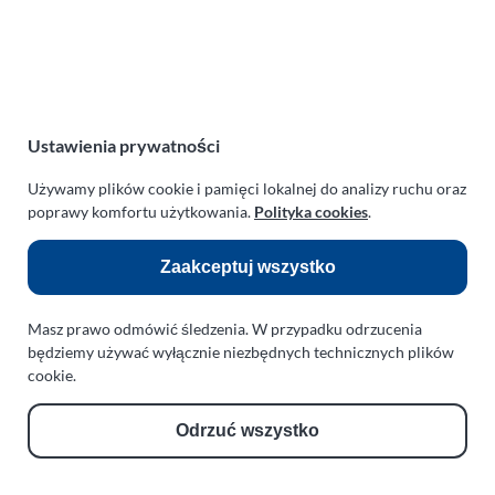
Polska
NIP:
669-199-21-76
REGON:
330542085
e-mail:
paraplan@paraplan.com.pl
Ustawienia prywatności
web:
paraplan.com.pl
Używamy plików cookie i pamięci lokalnej do analizy ruchu oraz
Zobacz również:
poprawy komfortu użytkowania.
Polityka cookies
.
TURBO KLINIKA SULEWSCY
Zaakceptuj wszystko
Regeneracja i naprawa turbosprężarek
AUTO SERWIS SULEWSCY
Masz prawo odmówić śledzenia. W przypadku odrzucenia
Zakład Mechaniki Pojazdów
będziemy używać wyłącznie niezbędnych technicznych plików
cookie.
ul. Manowska 6
75-819 Koszalin
zachodniopomorskie
Odrzuć wszystko
Polska
turboklinika.com.pl