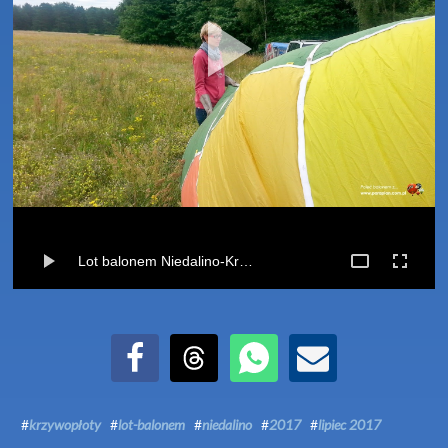
Lot balonem Niedalino-Krzywopłoty (22-07-2017)
Udostępnij na Facebook
Udostępnij na Threads
Udostępnij przez WhatsApp
Udostępnij przez Email
#
krzywopłoty
#
lot-balonem
#
niedalino
#
2017
#
lipiec 2017