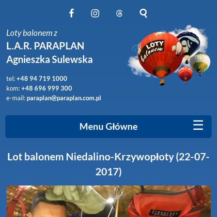
Obserwuj nas na Facebook
Obserwuj nas na Instagram
Obserwuj nas na Threads
Szukaj na stronie
Loty balonem z
L.A.R. PARAPLAN
Agnieszka Sulewska
tel:
+48 94 719 1000
kom:
+48 696 999 300
e-mail:
paraplan@paraplan.com.pl
☰
Menu Główne
Lot balonem Niedalino-Krzywopłoty (22-07-
2017)