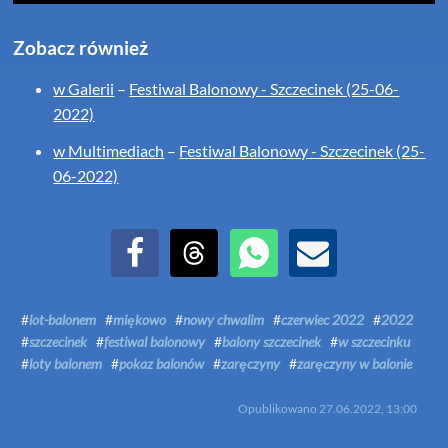
Zobacz również
w Galerii
–
Festiwal Balonowy - Szczecinek (25-06-
2022)
w Multimediach
–
Festiwal Balonowy - Szczecinek (25-
06-2022)
Udostępnij na Facebook
Udostępnij na Threads
Udostępnij przez WhatsApp
Udostępnij przez Email
#
lot-balonem
#
miękowo
#
nowy chwalim
#
czerwiec 2022
#
2022
#
szczecinek
#
festiwal balonowy
#
balony szczecinek
#
w szczecinku
#
loty balonem
#
pokaz balonów
#
zaręczyny
#
zaręczyny w balonie
Opublikowano
27.06.2022, 13:00