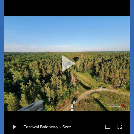
Festiwal Balonowy - Szczecinek - Lot balonem Miękowo-Nowy Chwalim (25-06-2022)