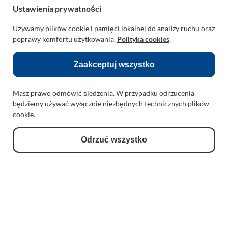
Ustawienia prywatności
NIP:
669-199-21-76
Używamy plików cookie i pamięci lokalnej do analizy ruchu oraz
REGON:
330542085
poprawy komfortu użytkowania.
Polityka cookies
.
e-mail:
paraplan@paraplan.com.pl
web:
paraplan.com.pl
Zaakceptuj wszystko
Zobacz również:
Masz prawo odmówić śledzenia. W przypadku odrzucenia
będziemy używać wyłącznie niezbędnych technicznych plików
TURBO KLINIKA SULEWSCY
cookie.
Regeneracja i naprawa turbosprężarek
AUTO SERWIS SULEWSCY
Odrzuć wszystko
Zakład Mechaniki Pojazdów
ul. Manowska 6
75-819 Koszalin
zachodniopomorskie
Polska
turboklinika.com.pl