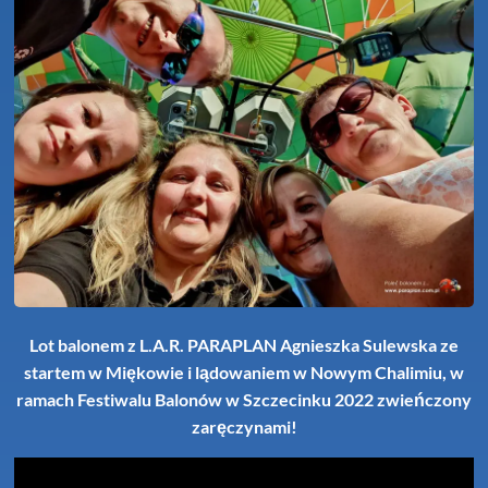
Lot balonem z L.A.R. PARAPLAN Agnieszka Sulewska ze
startem w Miękowie i lądowaniem w Nowym Chalimiu, w
ramach Festiwalu Balonów w Szczecinku 2022 zwieńczony
zaręczynami!