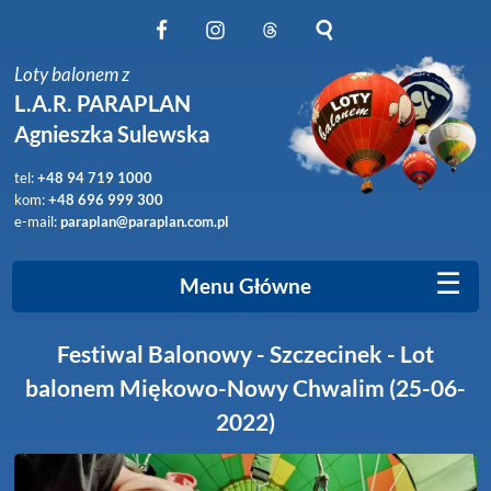
Obserwuj nas na Facebook
Obserwuj nas na Instagram
Obserwuj nas na Threads
Szukaj na stronie
Loty balonem z
L.A.R. PARAPLAN
Agnieszka Sulewska
tel:
+48 94 719 1000
kom:
+48 696 999 300
e-mail:
paraplan@paraplan.com.pl
☰
Menu Główne
Festiwal Balonowy - Szczecinek - Lot
balonem Miękowo-Nowy Chwalim (25-06-
2022)