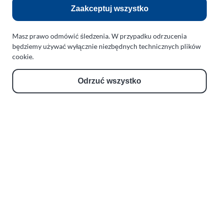
Zobacz również:
Zaakceptuj wszystko
TURBO KLINIKA SULEWSCY
Masz prawo odmówić śledzenia. W przypadku odrzucenia
Regeneracja i naprawa turbosprężarek
będziemy używać wyłącznie niezbędnych technicznych plików
cookie.
AUTO SERWIS SULEWSCY
Zakład Mechaniki Pojazdów
Odrzuć wszystko
ul. Manowska 6
75-819 Koszalin
zachodniopomorskie
Polska
turboklinika.com.pl
Odnośniki:
Flight Operations Consulting
Bolling Modellballone