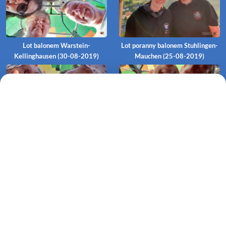
Lot balonem Warstein-
Lot poranny balonem Stuhlingen-
Kellinghausen (30-08-2019)
Mauchen (25-08-2019)
Lot wieczorny balonem
Lot balonem Klępino
Stuhlingen-Blumegg (25-08-
Białogardzkie-Białogórzyno (22-
2019)
08-2019)