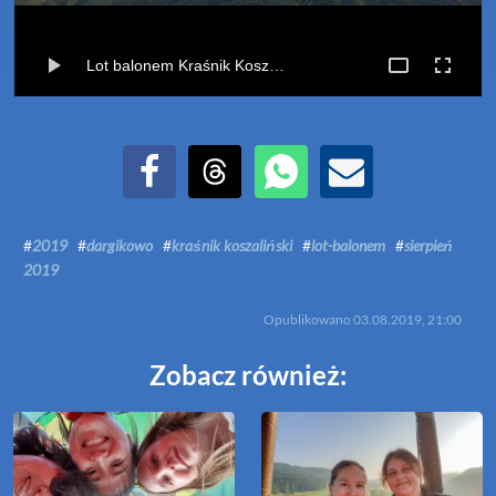
Lot balonem Kraśnik Koszaliński-Dargikowo (03-08-2019)
Udostępnij na Facebook
Udostępnij na Threads
Udostępnij przez WhatsApp
Udostępnij przez Email
#
2019
#
dargikowo
#
kraśnik koszaliński
#
lot-balonem
#
sierpień
2019
Opublikowano
03.08.2019, 21:00
Zobacz również: