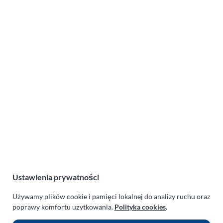
Lot balonem Garnki-Gruszewo
(21-08-2019)
Lotnicza Agencja Reklamowa
PARAPLAN Agnieszka Sulewska
ul. Manowska 6
75-819 Koszalin
zachodniopomorskie
Polska
NIP:
669-199-21-76
Ustawienia prywatności
REGON:
330542085
Używamy plików cookie i pamięci lokalnej do analizy ruchu oraz
e-mail:
paraplan@paraplan.com.pl
poprawy komfortu użytkowania.
Polityka cookies
.
web:
paraplan.com.pl