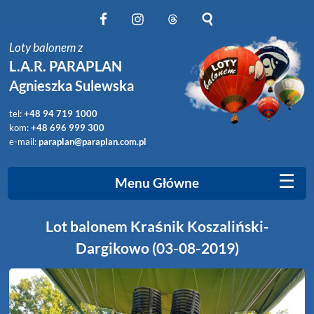
Obserwuj nas na Facebook
Obserwuj nas na Instagram
Obserwuj nas na Threads
Szukaj na stronie
Loty balonem z
L.A.R. PARAPLAN
Agnieszka Sulewska
tel:
+48 94 719 1000
kom:
+48 696 999 300
e-mail:
paraplan@paraplan.com.pl
☰
Menu Główne
Lot balonem Kraśnik Koszaliński-
Dargikowo (03-08-2019)