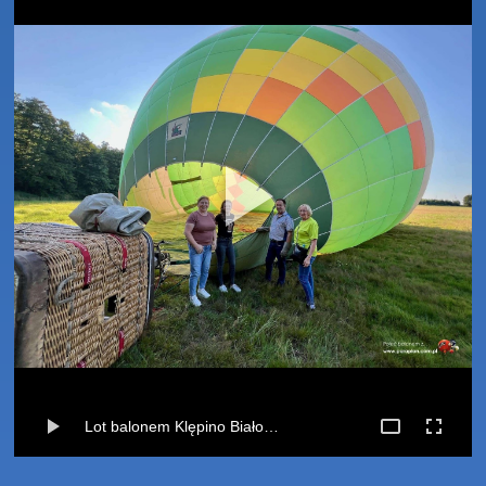
Lot balonem Klępino Białogardzkie-Pustkowo (23-07-2024)