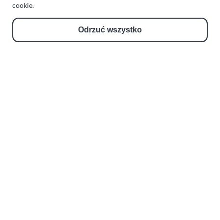
Zakład Mechaniki Pojazdów
cookie.
ul. Manowska 6
Odrzuć wszystko
75-819 Koszalin
zachodniopomorskie
Polska
turboklinika.com.pl
Odnośniki:
Flight Operations Consulting
Bolling Modellballone
Motopark Koszalin
Farma Agroturystyczna
Rodzina Wolarków
Ballonsport Ackermann