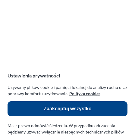
Lotnicza Agencja Reklamowa
PARAPLAN Agnieszka Sulewska
ul. Manowska 6
75-819 Koszalin
zachodniopomorskie
Polska
NIP:
669-199-21-76
REGON:
330542085
Ustawienia prywatności
e-mail:
paraplan@paraplan.com.pl
Używamy plików cookie i pamięci lokalnej do analizy ruchu oraz
web:
paraplan.com.pl
poprawy komfortu użytkowania.
Polityka cookies
.
Zobacz również:
Zaakceptuj wszystko
TURBO KLINIKA SULEWSCY
Regeneracja i naprawa turbosprężarek
Masz prawo odmówić śledzenia. W przypadku odrzucenia
AUTO SERWIS SULEWSCY
będziemy używać wyłącznie niezbędnych technicznych plików