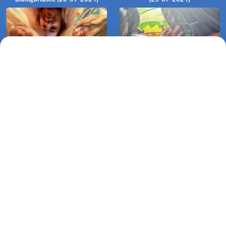
Lot balonem Bieskiekierz-
Lot balonem Warnino-Świemino
Kościernica (20-07-2024)
(20-07-2024)
Lot balonem Warnino-Pomianowo
(19-07-2024)