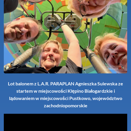
Lot balonem z L.A.R. PARAPLAN Agnieszka Sulewska ze
startem w miejscowości Klępino Białogardzkie i
lądowaniem w miejscowości Pustkowo, województwo
zachodniopomorskie