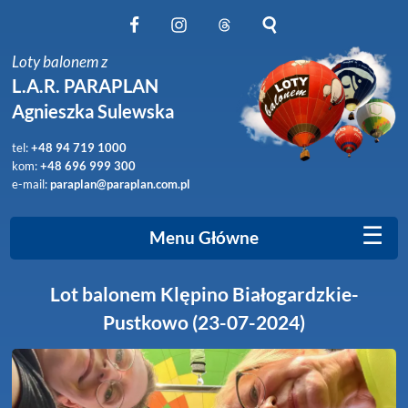
Obserwuj nas na Facebook
Obserwuj nas na Instagram
Obserwuj nas na Threads
Szukaj na stronie
Loty balonem z
L.A.R. PARAPLAN
Agnieszka Sulewska
tel:
+48 94 719 1000
kom:
+48 696 999 300
e-mail:
paraplan@paraplan.com.pl
☰
Menu Główne
Lot balonem Klępino Białogardzkie-
Pustkowo (23-07-2024)