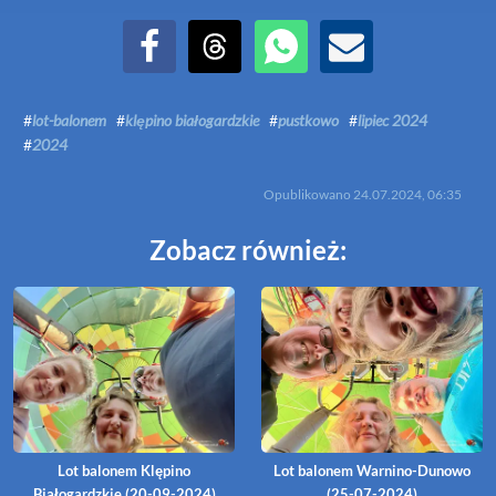
Udostępnij na Facebook
Udostępnij na Threads
Udostępnij przez WhatsApp
Udostępnij przez Email
#
lot-balonem
#
klępino białogardzkie
#
pustkowo
#
lipiec 2024
#
2024
Opublikowano
24.07.2024, 06:35
Zobacz również:
Lot balonem Klępino
Lot balonem Warnino-Dunowo
Białogardzkie (20-09-2024)
(25-07-2024)