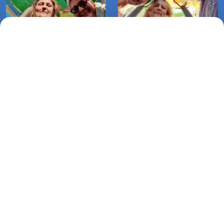
Lot balonem Kielpino
Lot balonem Klepino
Białogardzkie-Białogórzyno (09-
Białogardzkie-Żeleźno (08-09-
09-2021)
2021)
Lot zaręczynowy balonem Klępino
Białogardzkie-Karlinko (06-09-
2021)
Lotnicza Agencja Reklamowa
PARAPLAN Agnieszka Sulewska