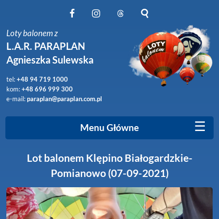
Obserwuj nas na Facebook
Obserwuj nas na Instagram
Obserwuj nas na Threads
Szukaj na stronie
Loty balonem z
L.A.R. PARAPLAN
Agnieszka Sulewska
tel:
+48 94 719 1000
kom:
+48 696 999 300
e-mail:
paraplan@paraplan.com.pl
☰
Menu Główne
Lot balonem Klępino Białogardzkie-
Pomianowo (07-09-2021)