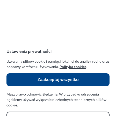
ul. Manowska 6
75-819 Koszalin
zachodniopomorskie
Polska
NIP:
669-199-21-76
REGON:
330542085
Ustawienia prywatności
e-mail:
paraplan@paraplan.com.pl
web:
paraplan.com.pl
Używamy plików cookie i pamięci lokalnej do analizy ruchu oraz
poprawy komfortu użytkowania.
Polityka cookies
.
Zobacz również:
Zaakceptuj wszystko
TURBO KLINIKA SULEWSCY
Regeneracja i naprawa turbosprężarek
Masz prawo odmówić śledzenia. W przypadku odrzucenia
AUTO SERWIS SULEWSCY
będziemy używać wyłącznie niezbędnych technicznych plików
Zakład Mechaniki Pojazdów
cookie.
ul. Manowska 6