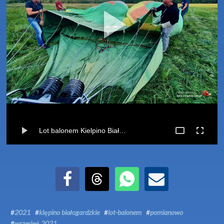
Lot balonem Kielpino Białogardzkie-Pomianowo (07-09-2021)
Udostępnij na Facebook
Udostępnij na Threads
Udostępnij przez WhatsApp
Udostępnij przez Email
#
2021
#
klępino białogardzkie
#
lot-balonem
#
pomianowo
#
wrzesień 2021