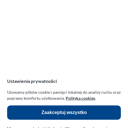
Lotnicza Agencja Reklamowa
PARAPLAN Agnieszka Sulewska
ul. Manowska 6
75-819 Koszalin
zachodniopomorskie
Polska
NIP:
669-199-21-76
REGON:
330542085
Ustawienia prywatności
e-mail:
paraplan@paraplan.com.pl
Używamy plików cookie i pamięci lokalnej do analizy ruchu oraz
web:
paraplan.com.pl
poprawy komfortu użytkowania.
Polityka cookies
.
Zobacz również:
Zaakceptuj wszystko
TURBO KLINIKA SULEWSCY
Regeneracja i naprawa turbosprężarek