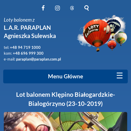
Obserwuj nas na Facebook
Obserwuj nas na Instagram
Obserwuj nas na Threads
Szukaj na stronie
Loty balonem z
L.A.R. PARAPLAN
Agnieszka Sulewska
tel:
+48 94 719 1000
kom:
+48 696 999 300
e-mail:
paraplan@paraplan.com.pl
☰
Menu Główne
Lot balonem Klępino Białogardzkie-
Bialogórzyno (23-10-2019)