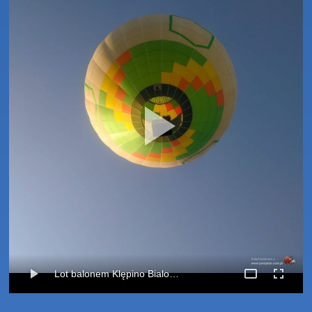
Lot balonem Klępino Bialogardzkie-Bialogórzyno (23-10-2019)