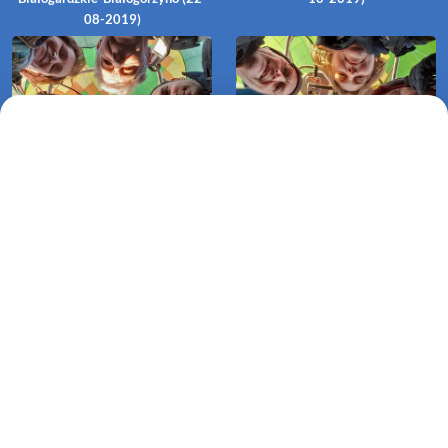
08-2019)
Lot balonem Karlino-Leczenko
Lot balonem Szczecin-Wołczkowo
(14-10-2019)
(06-10-2019)
Lot balonem Klępino
Białogardzkie-Pomianowo (05-
08-2019)