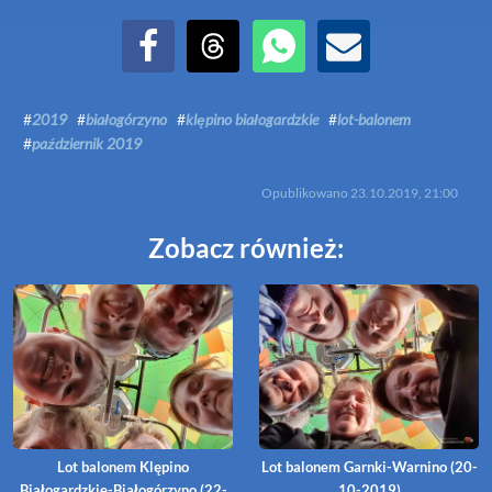
Udostępnij na Facebook
Udostępnij na Threads
Udostępnij przez WhatsApp
Udostępnij przez Email
#
2019
#
białogórzyno
#
klępino białogardzkie
#
lot-balonem
#
październik 2019
Opublikowano
23.10.2019, 21:00
Zobacz również:
Lot balonem Klępino
Lot balonem Garnki-Warnino (20-
Białogardzkie-Białogórzyno (22-
10-2019)