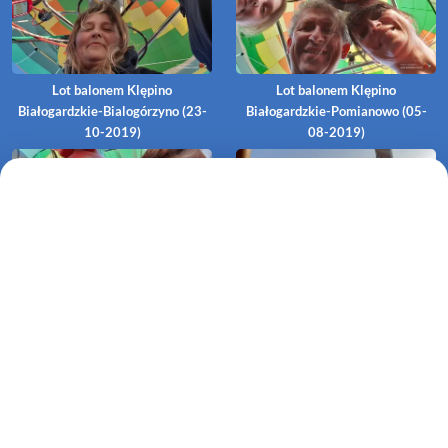
Lot balonem Klępino
Lot balonem Klępino
Białogardzkie-Bialogórzyno (23-
Białogardzkie-Pomianowo (05-
10-2019)
08-2019)
Lot balonem Warstein-
Lot poranny balonem Stuhlingen-
Kellinghausen (30-08-2019)
Mauchen (25-08-2019)