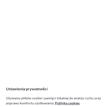
Lot wieczorny balonem
Stuhlingen-Blumegg (25-08-
2019)
Lotnicza Agencja Reklamowa
PARAPLAN Agnieszka Sulewska
ul. Manowska 6
75-819 Koszalin
zachodniopomorskie
Polska
NIP:
669-199-21-76
Ustawienia prywatności
REGON:
330542085
Używamy plików cookie i pamięci lokalnej do analizy ruchu oraz
e-mail:
paraplan@paraplan.com.pl
poprawy komfortu użytkowania.
Polityka cookies
.
web:
paraplan.com.pl