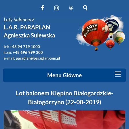
Obserwuj nas na Facebook
Obserwuj nas na Instagram
Obserwuj nas na Threads
Szukaj na stronie
Loty balonem z
L.A.R. PARAPLAN
Agnieszka Sulewska
tel:
+48 94 719 1000
kom:
+48 696 999 300
e-mail:
paraplan@paraplan.com.pl
☰
Menu Główne
Lot balonem Klępino Białogardzkie-
Białogórzyno (22-08-2019)