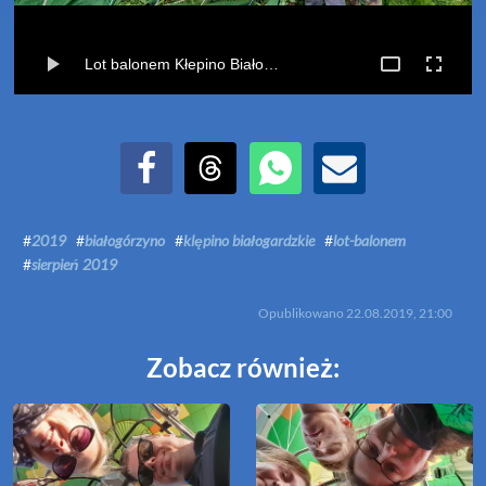
Lot balonem Kłepino Białogardzkie-Białogórzyno (22-08-2019)
Udostępnij na Facebook
Udostępnij na Threads
Udostępnij przez WhatsApp
Udostępnij przez Email
#
2019
#
białogórzyno
#
klępino białogardzkie
#
lot-balonem
#
sierpień 2019
Opublikowano
22.08.2019, 21:00
Zobacz również: