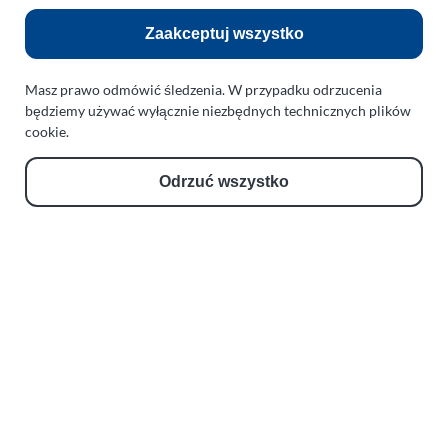
Zaakceptuj wszystko
Zobacz również:
TURBO KLINIKA SULEWSCY
Masz prawo odmówić śledzenia. W przypadku odrzucenia
Regeneracja i naprawa turbosprężarek
będziemy używać wyłącznie niezbędnych technicznych plików
cookie.
AUTO SERWIS SULEWSCY
Zakład Mechaniki Pojazdów
Odrzuć wszystko
ul. Manowska 6
75-819 Koszalin
zachodniopomorskie
Polska
turboklinika.com.pl
Odnośniki:
Flight Operations Consulting
Bolling Modellballone