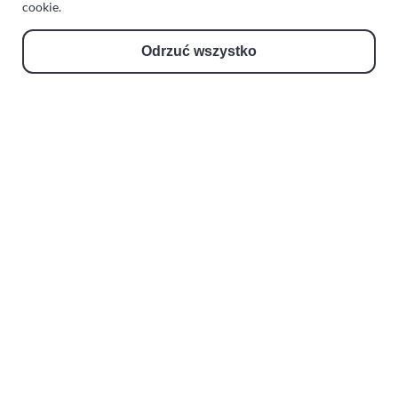
Zakład Mechaniki Pojazdów
cookie.
ul. Manowska 6
Odrzuć wszystko
75-819 Koszalin
zachodniopomorskie
Polska
turboklinika.com.pl
Odnośniki:
Flight Operations Consulting
Bolling Modellballone
Motopark Koszalin
Farma Agroturystyczna
Rodzina Wolarków
Ballonsport Ackermann
Schroeder Fireballoons