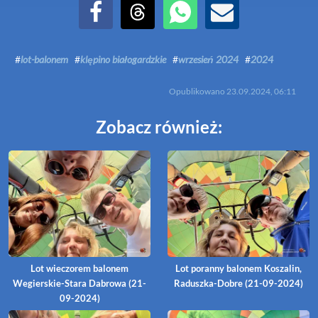
Udostępnij na Facebook
Udostępnij na Threads
Udostępnij przez WhatsApp
Udostępnij przez Email
#
lot-balonem
#
klępino białogardzkie
#
wrzesień 2024
#
2024
Opublikowano
23.09.2024, 06:11
Zobacz również:
Lot wieczorem balonem
Lot poranny balonem Koszalin,
Wegierskie-Stara Dabrowa (21-
Raduszka-Dobre (21-09-2024)
09-2024)