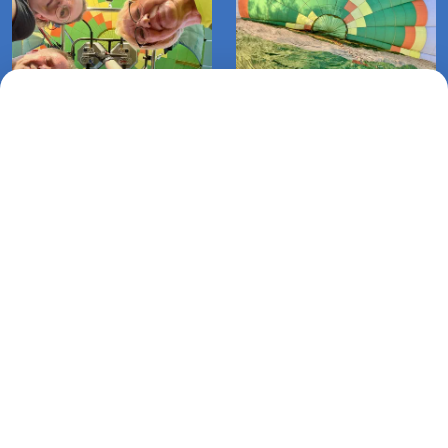
Lot balonem Klępino
Lot balonem Koszalin, Raduszka-
Białogardzkie-Pustkowo (23-07-
Kotłowo (06-10-2024)
2024)
Lot zaręczynowy balonem
Warnino-Stajkowo (03-08-2024)