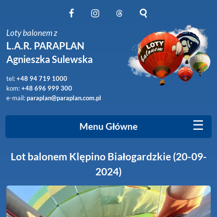
Obserwuj nas na Facebook
Obserwuj nas na Instagram
Obserwuj nas na Threads
Szukaj na stronie
Loty balonem z
L.A.R. PARAPLAN
Agnieszka Sulewska
tel:
+48 94 719 1000
kom:
+48 696 999 300
e-mail:
paraplan@paraplan.com.pl
☰
Menu Główne
Lot balonem Klępino Białogardzkie (20-09-
2024)