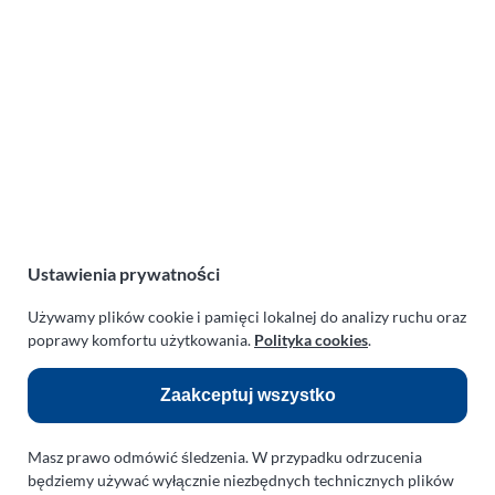
Lotnicza Agencja Reklamowa
PARAPLAN Agnieszka Sulewska
ul. Manowska 6
75-819 Koszalin
zachodniopomorskie
Polska
NIP:
669-199-21-76
REGON:
330542085
Ustawienia prywatności
e-mail:
paraplan@paraplan.com.pl
web:
paraplan.com.pl
Używamy plików cookie i pamięci lokalnej do analizy ruchu oraz
poprawy komfortu użytkowania.
Polityka cookies
.
Zobacz również:
Zaakceptuj wszystko
TURBO KLINIKA SULEWSCY
Regeneracja i naprawa turbosprężarek
Masz prawo odmówić śledzenia. W przypadku odrzucenia
AUTO SERWIS SULEWSCY
będziemy używać wyłącznie niezbędnych technicznych plików