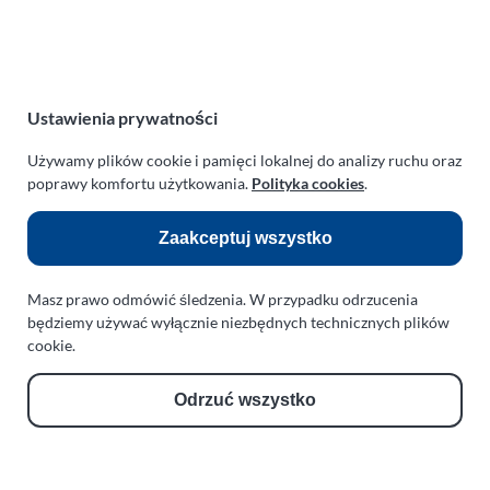
NIP:
669-199-21-76
REGON:
330542085
e-mail:
paraplan@paraplan.com.pl
web:
paraplan.com.pl
Ustawienia prywatności
Zobacz również:
Używamy plików cookie i pamięci lokalnej do analizy ruchu oraz
poprawy komfortu użytkowania.
Polityka cookies
.
TURBO KLINIKA SULEWSCY
Regeneracja i naprawa turbosprężarek
Zaakceptuj wszystko
AUTO SERWIS SULEWSCY
Masz prawo odmówić śledzenia. W przypadku odrzucenia
Zakład Mechaniki Pojazdów
będziemy używać wyłącznie niezbędnych technicznych plików
ul. Manowska 6
cookie.
75-819 Koszalin
zachodniopomorskie
Odrzuć wszystko
Polska
turboklinika.com.pl