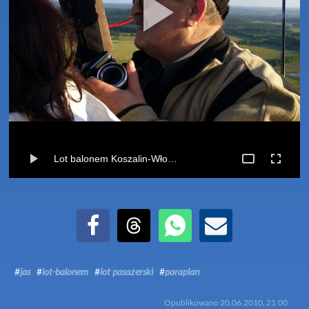
Lot balonem Koszalin-Włoki (20-06-2010)
Udostępnij na Facebook
Udostępnij na Threads
Udostępnij przez WhatsApp
Udostępnij przez Email
#
jas
#
lot-balonem
#
lot pasażerski
#
paraplan
Opublikowano
20.06.2010, 21:00