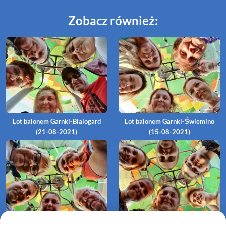
Zobacz również:
Lot balonem Garnki-Bialogard
Lot balonem Garnki-Świemino
(21-08-2021)
(15-08-2021)
Lot balonem Garnki-Karścino (26-
Lot balonem Garnki (23-07-2021)