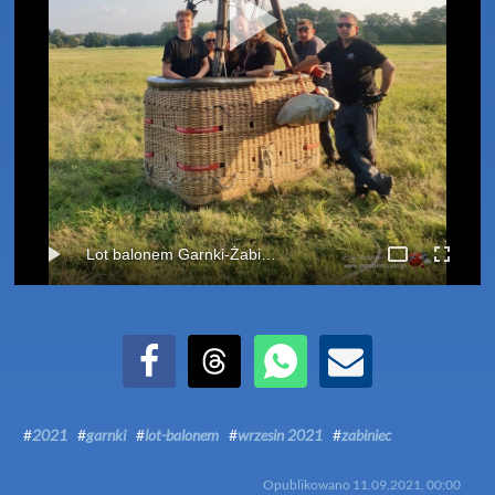
Lot balonem Garnki-Żabiniec (10-09-2021)
Udostępnij na Facebook
Udostępnij na Threads
Udostępnij przez WhatsApp
Udostępnij przez Email
#
2021
#
garnki
#
lot-balonem
#
wrzesin 2021
#
zabiniec
Opublikowano
11.09.2021, 00:00