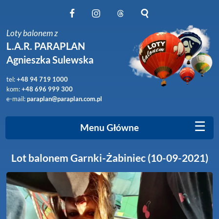
Obserwuj nas na Facebook
Obserwuj nas na Instagram
Obserwuj nas na Threads
Szukaj na stronie
Loty balonem z
L.A.R. PARAPLAN
Agnieszka Sulewska
tel:
+48 94 719 1000
kom:
+48 696 999 300
e-mail:
paraplan@paraplan.com.pl
☰
Menu Główne
Lot balonem Garnki-Żabiniec (10-09-2021)