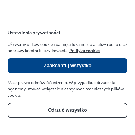
NIP:
669-199-21-76
REGON:
330542085
e-mail:
paraplan@paraplan.com.pl
web:
paraplan.com.pl
Ustawienia prywatności
Zobacz również:
Używamy plików cookie i pamięci lokalnej do analizy ruchu oraz
poprawy komfortu użytkowania.
Polityka cookies
.
TURBO KLINIKA SULEWSCY
Regeneracja i naprawa turbosprężarek
Zaakceptuj wszystko
AUTO SERWIS SULEWSCY
Masz prawo odmówić śledzenia. W przypadku odrzucenia
Zakład Mechaniki Pojazdów
będziemy używać wyłącznie niezbędnych technicznych plików
ul. Manowska 6
cookie.
75-819 Koszalin
zachodniopomorskie
Odrzuć wszystko
Polska
turboklinika.com.pl