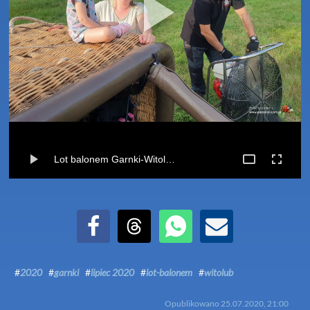
Lot balonem Garnki-Witolub (25-07-2020)
Udostępnij na Facebook
Udostępnij na Threads
Udostępnij przez WhatsApp
Udostępnij przez Email
#
2020
#
garnki
#
lipiec 2020
#
lot-balonem
#
witolub
Opublikowano
25.07.2020, 21:00