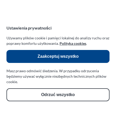
NIP:
669-199-21-76
REGON:
330542085
e-mail:
paraplan@paraplan.com.pl
web:
paraplan.com.pl
Ustawienia prywatności
Zobacz również:
Używamy plików cookie i pamięci lokalnej do analizy ruchu oraz
poprawy komfortu użytkowania.
Polityka cookies
.
TURBO KLINIKA SULEWSCY
Regeneracja i naprawa turbosprężarek
Zaakceptuj wszystko
AUTO SERWIS SULEWSCY
Masz prawo odmówić śledzenia. W przypadku odrzucenia
Zakład Mechaniki Pojazdów
będziemy używać wyłącznie niezbędnych technicznych plików
ul. Manowska 6
cookie.
75-819 Koszalin
zachodniopomorskie
Odrzuć wszystko
Polska
turboklinika.com.pl