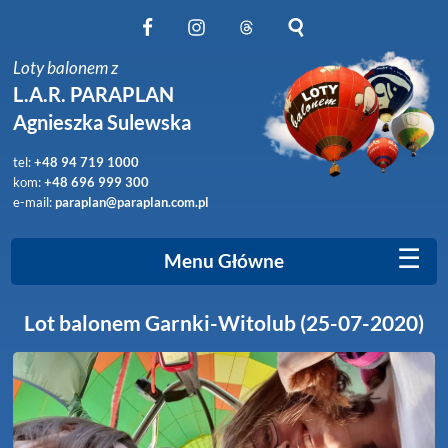
Obserwuj nas na Facebook
Obserwuj nas na Instagram
Obserwuj nas na Threads
Szukaj na stronie
Loty balonem z
L.A.R. PARAPLAN
Agnieszka Sulewska
tel:
+48 94 719 1000
kom:
+48 696 999 300
e-mail:
paraplan@paraplan.com.pl
☰
Menu Główne
Lot balonem Garnki-Witolub (25-07-2020)