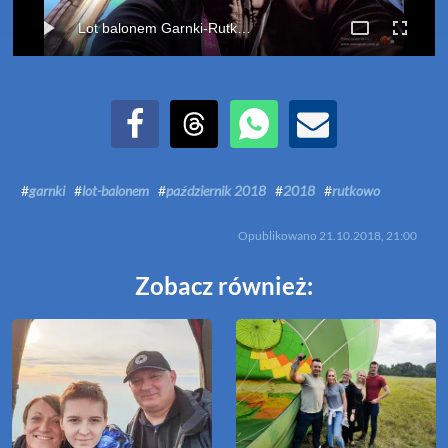
Lot balonem Garnki-Rutkowo (21-10-2018)
Udostępnij na Facebook
Udostępnij na Threads
Udostępnij przez WhatsApp
Udostępnij przez Email
#
garnki
#
lot-balonem
#
październik 2018
#
2018
#
rutkowo
Opublikowano
21.10.2018, 21:00
Zobacz również: