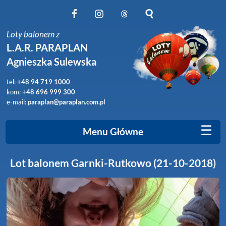
Obserwuj nas na Facebook
Obserwuj nas na Instagram
Obserwuj nas na Threads
Szukaj na stronie
Loty balonem z
L.A.R. PARAPLAN
Agnieszka Sulewska
tel:
+48 94 719 1000
kom:
+48 696 999 300
e-mail:
paraplan@paraplan.com.pl
☰
Menu Główne
Lot balonem Garnki-Rutkowo (21-10-2018)