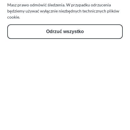
Regeneracja i naprawa turbosprężarek
Masz prawo odmówić śledzenia. W przypadku odrzucenia
będziemy używać wyłącznie niezbędnych technicznych plików
AUTO SERWIS SULEWSCY
cookie.
Zakład Mechaniki Pojazdów
Odrzuć wszystko
ul. Manowska 6
75-819 Koszalin
zachodniopomorskie
Polska
turboklinika.com.pl
Odnośniki:
Flight Operations Consulting
Bolling Modellballone
Motopark Koszalin
Farma Agroturystyczna
Rodzina Wolarków