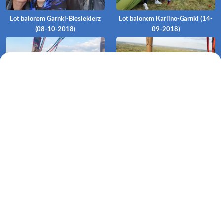
Lot balonem Garnki-Biesiekierz
Lot balonem Karlino-Garnki (14-
(08-10-2018)
09-2018)
Lot balonem Garnki-Dębolas (09-
Lot balonem Garnki-Kamosowo
09-2018)
(08-09-2018)
Lot balonem Garnki-Czarnowesy