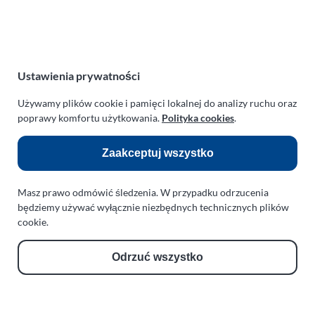
NIP:
669-199-21-76
REGON:
330542085
e-mail:
paraplan@paraplan.com.pl
web:
paraplan.com.pl
Ustawienia prywatności
Zobacz również:
Używamy plików cookie i pamięci lokalnej do analizy ruchu oraz
poprawy komfortu użytkowania.
Polityka cookies
.
TURBO KLINIKA SULEWSCY
Regeneracja i naprawa turbosprężarek
Zaakceptuj wszystko
AUTO SERWIS SULEWSCY
Masz prawo odmówić śledzenia. W przypadku odrzucenia
Zakład Mechaniki Pojazdów
będziemy używać wyłącznie niezbędnych technicznych plików
ul. Manowska 6
cookie.
75-819 Koszalin
zachodniopomorskie
Odrzuć wszystko
Polska
turboklinika.com.pl