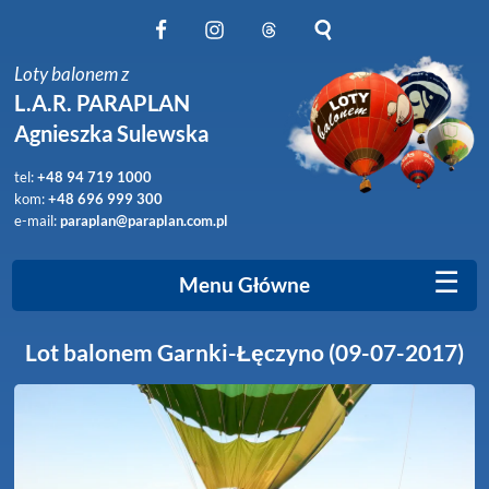
Obserwuj nas na Facebook
Obserwuj nas na Instagram
Obserwuj nas na Threads
Szukaj na stronie
Loty balonem z
L.A.R. PARAPLAN
Agnieszka Sulewska
tel:
+48 94 719 1000
kom:
+48 696 999 300
e-mail:
paraplan@paraplan.com.pl
☰
Menu Główne
Lot balonem Garnki-Łęczyno (09-07-2017)