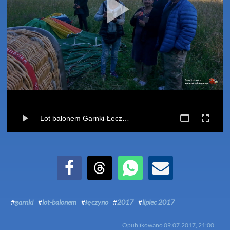
Lot balonem Garnki-Łeczyno (09-07-2017)
Udostępnij na Facebook
Udostępnij na Threads
Udostępnij przez WhatsApp
Udostępnij przez Email
#
garnki
#
lot-balonem
#
łęczyno
#
2017
#
lipiec 2017
Opublikowano
09.07.2017, 21:00