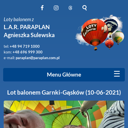
Obserwuj nas na Facebook
Obserwuj nas na Instagram
Obserwuj nas na Threads
Szukaj na stronie
Loty balonem z
L.A.R. PARAPLAN
Agnieszka Sulewska
tel:
+48 94 719 1000
kom:
+48 696 999 300
e-mail:
paraplan@paraplan.com.pl
☰
Menu Główne
Lot balonem Garnki-Gąsków (10-06-2021)