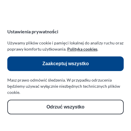
NIP:
669-199-21-76
REGON:
330542085
e-mail:
paraplan@paraplan.com.pl
web:
paraplan.com.pl
Ustawienia prywatności
Zobacz również:
Używamy plików cookie i pamięci lokalnej do analizy ruchu oraz
poprawy komfortu użytkowania.
Polityka cookies
.
TURBO KLINIKA SULEWSCY
Regeneracja i naprawa turbosprężarek
Zaakceptuj wszystko
AUTO SERWIS SULEWSCY
Masz prawo odmówić śledzenia. W przypadku odrzucenia
Zakład Mechaniki Pojazdów
będziemy używać wyłącznie niezbędnych technicznych plików
ul. Manowska 6
cookie.
75-819 Koszalin
zachodniopomorskie
Odrzuć wszystko
Polska
turboklinika.com.pl