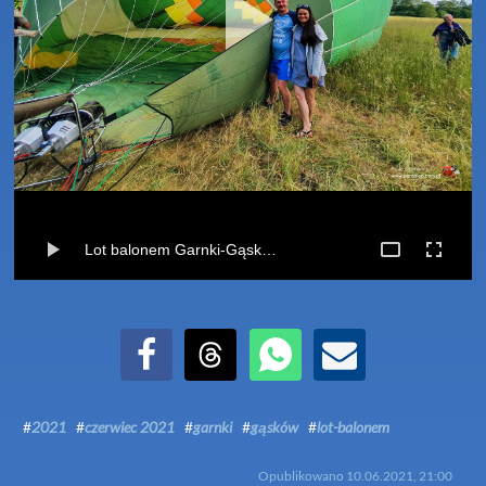
Lot balonem Garnki-Gąsków (10-06-2021)
Udostępnij na Facebook
Udostępnij na Threads
Udostępnij przez WhatsApp
Udostępnij przez Email
#
2021
#
czerwiec 2021
#
garnki
#
gąsków
#
lot-balonem
Opublikowano
10.06.2021, 21:00