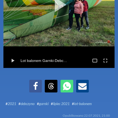
Lot balonem Garnki-Debczyno (22-07-2021)
Udostępnij na Facebook
Udostępnij na Threads
Udostępnij przez WhatsApp
Udostępnij przez Email
#
2021
#
debczyno
#
garnki
#
lipiec 2021
#
lot-balonem
Opublikowano
22.07.2021, 21:00