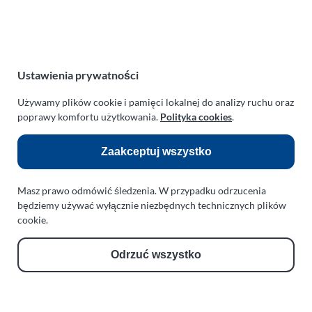
NIP:
669-199-21-76
REGON:
330542085
e-mail:
paraplan@paraplan.com.pl
web:
paraplan.com.pl
Ustawienia prywatności
Zobacz również:
Używamy plików cookie i pamięci lokalnej do analizy ruchu oraz
poprawy komfortu użytkowania.
Polityka cookies
.
TURBO KLINIKA SULEWSCY
Regeneracja i naprawa turbosprężarek
Zaakceptuj wszystko
AUTO SERWIS SULEWSCY
Masz prawo odmówić śledzenia. W przypadku odrzucenia
Zakład Mechaniki Pojazdów
będziemy używać wyłącznie niezbędnych technicznych plików
ul. Manowska 6
cookie.
75-819 Koszalin
zachodniopomorskie
Odrzuć wszystko
Polska
turboklinika.com.pl