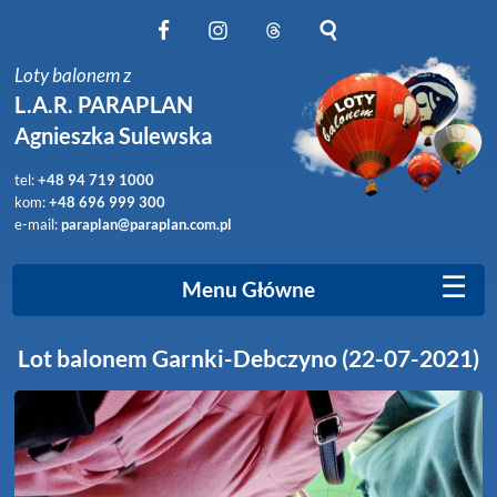
Obserwuj nas na Facebook
Obserwuj nas na Instagram
Obserwuj nas na Threads
Szukaj na stronie
Loty balonem z
L.A.R. PARAPLAN
Agnieszka Sulewska
tel:
+48 94 719 1000
kom:
+48 696 999 300
e-mail:
paraplan@paraplan.com.pl
☰
Menu Główne
Lot balonem Garnki-Debczyno (22-07-2021)