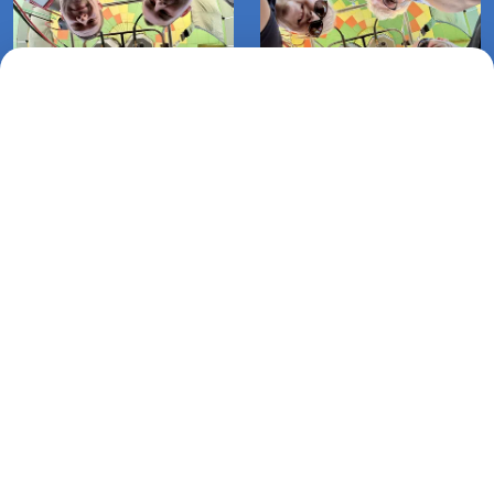
Loty balonem na uwięzi Motopark
Lot balonem Biesiekierz-Lulewice
Koszalin (05-07-2025)
(01-07-2025)
Lot balonem Garnki-Bialogard
(21-08-2021)
Lotnicza Agencja Reklamowa