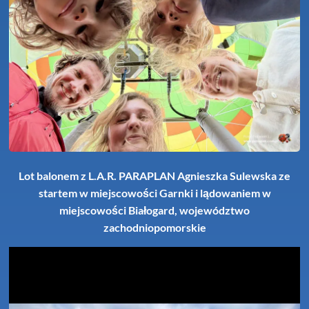
Lot balonem z L.A.R. PARAPLAN Agnieszka Sulewska ze
startem w miejscowości Garnki i lądowaniem w
miejscowości Białogard, województwo
zachodniopomorskie