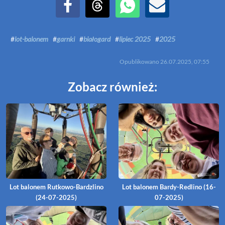
Udostępnij na Facebook
Udostępnij na Threads
Udostępnij przez WhatsApp
Udostępnij przez Email
#
lot-balonem
#
garnki
#
białogard
#
lipiec 2025
#
2025
Opublikowano
26.07.2025, 07:55
Zobacz również:
Lot balonem Rutkowo-Bardzlino
Lot balonem Bardy-Redlino (16-
(24-07-2025)
07-2025)