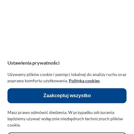
PARAPLAN Agnieszka Sulewska
ul. Manowska 6
75-819 Koszalin
zachodniopomorskie
Polska
NIP:
669-199-21-76
REGON:
330542085
Ustawienia prywatności
e-mail:
paraplan@paraplan.com.pl
web:
paraplan.com.pl
Używamy plików cookie i pamięci lokalnej do analizy ruchu oraz
poprawy komfortu użytkowania.
Polityka cookies
.
Zobacz również:
Zaakceptuj wszystko
TURBO KLINIKA SULEWSCY
Regeneracja i naprawa turbosprężarek
Masz prawo odmówić śledzenia. W przypadku odrzucenia
AUTO SERWIS SULEWSCY
będziemy używać wyłącznie niezbędnych technicznych plików
Zakład Mechaniki Pojazdów
cookie.
ul. Manowska 6