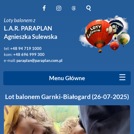
Obserwuj nas na Facebook
Obserwuj nas na Instagram
Obserwuj nas na Threads
Szukaj na stronie
Loty balonem z
L.A.R. PARAPLAN
Agnieszka Sulewska
tel:
+48 94 719 1000
kom:
+48 696 999 300
e-mail:
paraplan@paraplan.com.pl
☰
Menu Główne
Lot balonem Garnki-Białogard (26-07-2025)