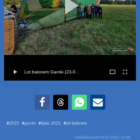
Lot balonem Garnki (23-07-2021)
Udostępnij na Facebook
Udostępnij na Threads
Udostępnij przez WhatsApp
Udostępnij przez Email
#
2021
#
garnki
#
lipiec 2021
#
lot-balonem
Opublikowano
23.07.2021, 21:00