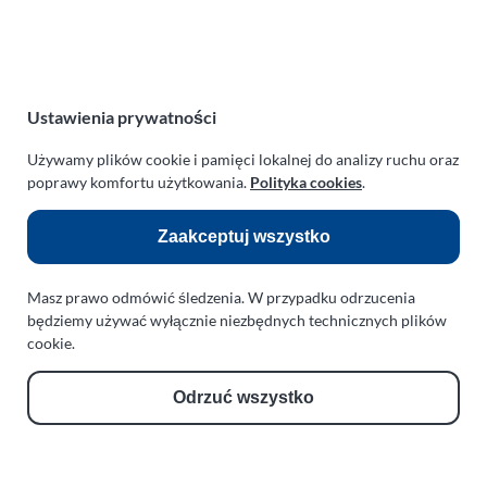
NIP:
669-199-21-76
REGON:
330542085
e-mail:
paraplan@paraplan.com.pl
web:
paraplan.com.pl
Ustawienia prywatności
Zobacz również:
Używamy plików cookie i pamięci lokalnej do analizy ruchu oraz
poprawy komfortu użytkowania.
Polityka cookies
.
TURBO KLINIKA SULEWSCY
Regeneracja i naprawa turbosprężarek
Zaakceptuj wszystko
AUTO SERWIS SULEWSCY
Masz prawo odmówić śledzenia. W przypadku odrzucenia
Zakład Mechaniki Pojazdów
będziemy używać wyłącznie niezbędnych technicznych plików
ul. Manowska 6
cookie.
75-819 Koszalin
zachodniopomorskie
Odrzuć wszystko
Polska
turboklinika.com.pl