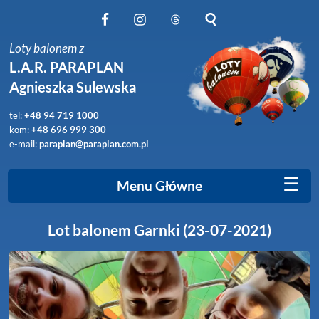
Obserwuj nas na Facebook
Obserwuj nas na Instagram
Obserwuj nas na Threads
Szukaj na stronie
Loty balonem z
L.A.R. PARAPLAN
Agnieszka Sulewska
tel:
+48 94 719 1000
kom:
+48 696 999 300
e-mail:
paraplan@paraplan.com.pl
☰
Menu Główne
Lot balonem Garnki (23-07-2021)