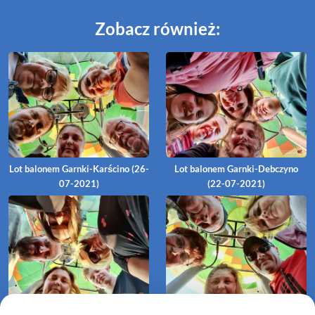
Zobacz również:
Lot balonem Garnki-Karścino (26-
Lot balonem Garnki-Debczyno
07-2021)
(22-07-2021)
Lot balonem Garnki-Żabiniec (10-
Lot balonem Garnki-Bialogard