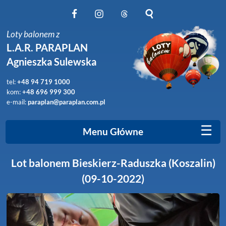
Obserwuj nas na Facebook
Obserwuj nas na Instagram
Obserwuj nas na Threads
Szukaj na stronie
Loty balonem z
L.A.R. PARAPLAN
Agnieszka Sulewska
tel:
+48 94 719 1000
kom:
+48 696 999 300
e-mail:
paraplan@paraplan.com.pl
☰
Menu Główne
Lot balonem Bieskierz-Raduszka (Koszalin)
(09-10-2022)