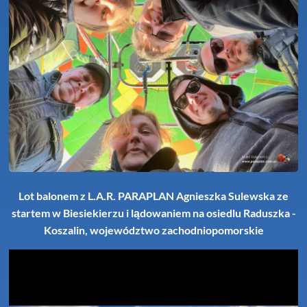
Lot balonem z L.A.R. PARAPLAN Agnieszka Sulewska ze
startem w Biesiekierzu i lądowaniem na osiedlu Raduszka -
Koszalin, województwo zachodniopomorskie