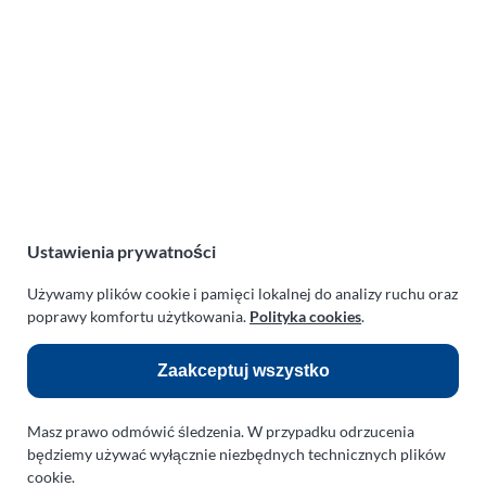
Lotnicza Agencja Reklamowa
PARAPLAN Agnieszka Sulewska
ul. Manowska 6
75-819 Koszalin
zachodniopomorskie
Polska
NIP:
669-199-21-76
REGON:
330542085
Ustawienia prywatności
e-mail:
paraplan@paraplan.com.pl
web:
paraplan.com.pl
Używamy plików cookie i pamięci lokalnej do analizy ruchu oraz
poprawy komfortu użytkowania.
Polityka cookies
.
Zobacz również:
Zaakceptuj wszystko
TURBO KLINIKA SULEWSCY
Regeneracja i naprawa turbosprężarek
Masz prawo odmówić śledzenia. W przypadku odrzucenia
AUTO SERWIS SULEWSCY
będziemy używać wyłącznie niezbędnych technicznych plików
Zakład Mechaniki Pojazdów
cookie.