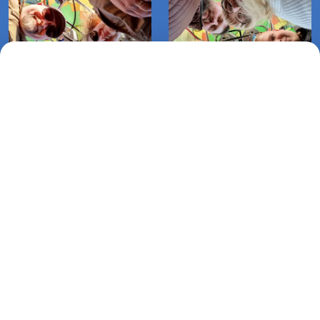
Lot balonem Koszalin Raduszka-
Lot balonem Biesiekierz-
Dargikowo (01-09-2022)
Parnówko (25-09-2022)
Lot balonem Biesiekierz-
Witolubie (23-09-2022)