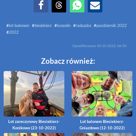
Udostępnij na Facebook
Udostępnij na Threads
Udostępnij przez WhatsApp
Udostępnij przez Email
#
lot-balonem
#
biesiekierz
#
koszalin
#
raduszka
#
październik 2022
#
2022
Opublikowano
10.10.2022, 06:50
Zobacz również:
Lot zareczynowy Biesiekierz-
Lot balonem Biesiekierz-
Konikowo (23-10-2022)
Gniazdowo (12-10-2022)