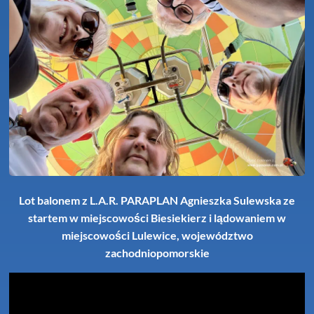
Lot balonem z L.A.R. PARAPLAN Agnieszka Sulewska ze
startem w miejscowości Biesiekierz i lądowaniem w
miejscowości Lulewice, województwo
zachodniopomorskie