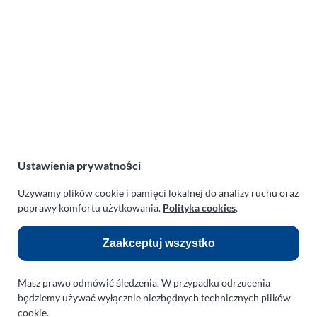
Lotnicza Agencja Reklamowa
PARAPLAN Agnieszka Sulewska
ul. Manowska 6
75-819 Koszalin
zachodniopomorskie
Polska
NIP:
669-199-21-76
REGON:
330542085
Ustawienia prywatności
e-mail:
paraplan@paraplan.com.pl
web:
paraplan.com.pl
Używamy plików cookie i pamięci lokalnej do analizy ruchu oraz
poprawy komfortu użytkowania.
Polityka cookies
.
Zobacz również:
Zaakceptuj wszystko
TURBO KLINIKA SULEWSCY
Regeneracja i naprawa turbosprężarek
Masz prawo odmówić śledzenia. W przypadku odrzucenia
AUTO SERWIS SULEWSCY
będziemy używać wyłącznie niezbędnych technicznych plików
Zakład Mechaniki Pojazdów
cookie.