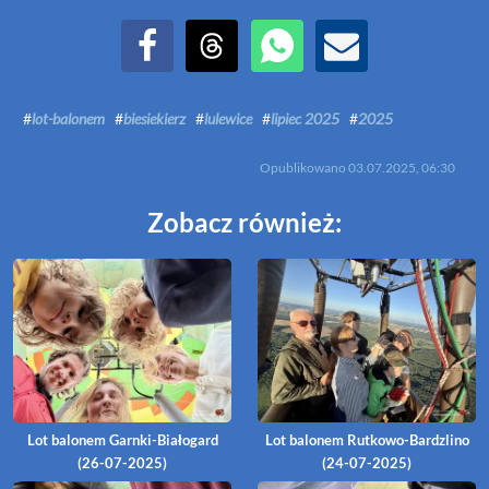
Udostępnij na Facebook
Udostępnij na Threads
Udostępnij przez WhatsApp
Udostępnij przez Email
#
lot-balonem
#
biesiekierz
#
lulewice
#
lipiec 2025
#
2025
Opublikowano
03.07.2025, 06:30
Zobacz również:
Lot balonem Garnki-Białogard
Lot balonem Rutkowo-Bardzlino
(26-07-2025)
(24-07-2025)