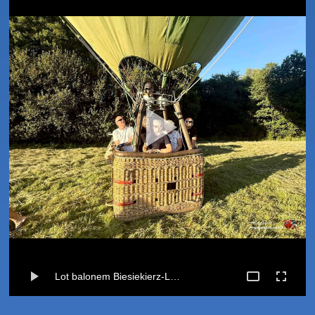
Lot balonem Biesiekierz-Lulewice (01-07-2025) · Thursday, Jul 3 📸