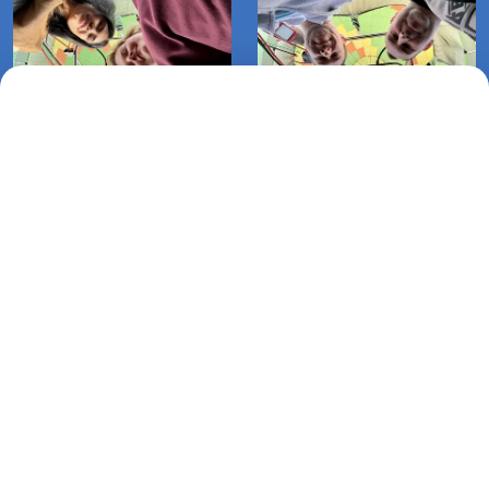
Lot balonem Bardy-Redlino (16-
Loty balonem na uwięzi Motopark
07-2025)
Koszalin (05-07-2025)
Lot balonem Cewlino-Dunowo
(30-09-2025)