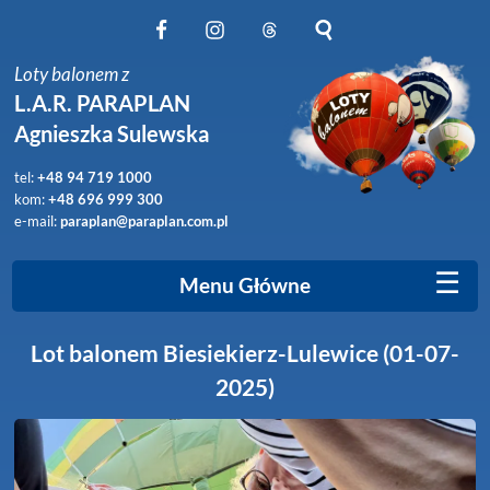
Obserwuj nas na Facebook
Obserwuj nas na Instagram
Obserwuj nas na Threads
Szukaj na stronie
Loty balonem z
L.A.R. PARAPLAN
Agnieszka Sulewska
tel:
+48 94 719 1000
kom:
+48 696 999 300
e-mail:
paraplan@paraplan.com.pl
☰
Menu Główne
Lot balonem Biesiekierz-Lulewice (01-07-
2025)