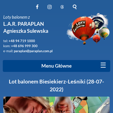
Obserwuj nas na Facebook
Obserwuj nas na Instagram
Obserwuj nas na Threads
Szukaj na stronie
Loty balonem z
L.A.R. PARAPLAN
Agnieszka Sulewska
tel:
+48 94 719 1000
kom:
+48 696 999 300
e-mail:
paraplan@paraplan.com.pl
☰
Menu Główne
Lot balonem Biesiekierz-Leśniki (28-07-
2022)