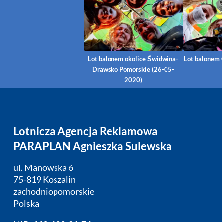
Lot balonem okolice Świdwina-
Lot balonem 
Drawsko Pomorskie (26-05-
2020)
Lotnicza Agencja Reklamowa
PARAPLAN Agnieszka Sulewska
ul. Manowska 6
75-819 Koszalin
zachodniopomorskie
Polska