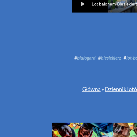
Lot balonem Biesiekier
#
białogard
#
biesiekierz
#
lot-
Główna
»
Dziennik lot