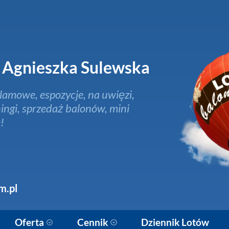
Agnieszka Sulewska
lamowe, espozycje, na uwięzi,
ingi, sprzedaż balonów, mini
!
m.pl
Oferta
Cennik
Dziennik Lotów