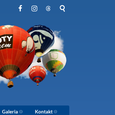
Obserwuj nas na Facebook
Obserwuj nas na Instagram
Obserwuj nas na Threads
Szukaj na stronie
Galeria
Kontakt