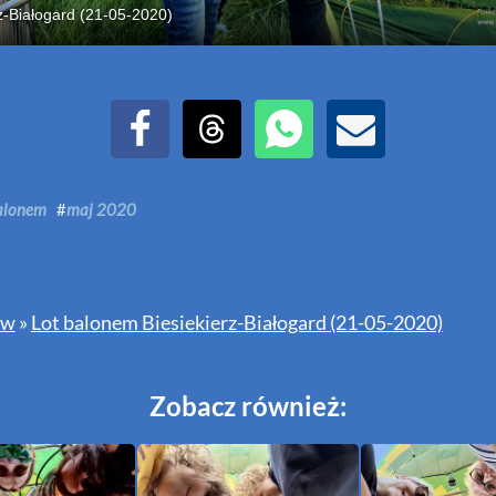
z-Białogard (21-05-2020)
Udostępnij na Facebook
Udostępnij na Threads
Udostępnij przez WhatsAp
Udostępnij przez E
balonem
#
maj 2020
ów
»
Lot balonem Biesiekierz-Białogard (21-05-2020)
Zobacz również: