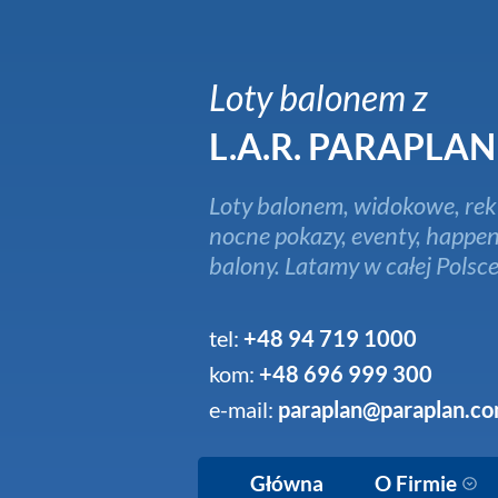
Loty balonem z
L.A.R. PARAPLAN
Loty balonem, widokowe, rek
nocne pokazy, eventy, happen
balony. Latamy w całej Polsce
tel:
+48 94 719 1000
kom:
+48 696 999 300
e-mail:
paraplan@paraplan.co
Główna
O Firmie