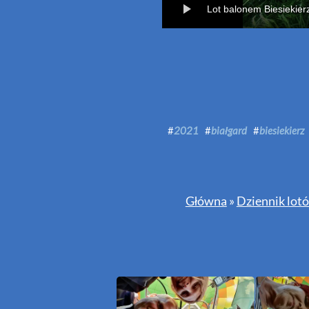
Lot balonem Biesiekier
#
2021
#
białgard
#
biesiekierz
Główna
»
Dziennik lot