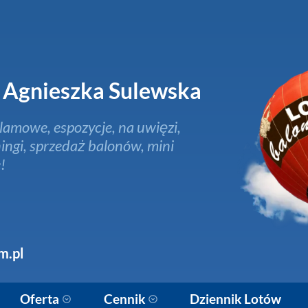
Agnieszka Sulewska
lamowe, espozycje, na uwięzi,
ingi, sprzedaż balonów, mini
!
m.pl
Oferta
Cennik
Dziennik Lotów