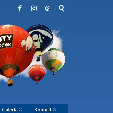
Obserwuj nas na Facebook
Obserwuj nas na Instagram
Obserwuj nas na Threads
Szukaj na stronie
Galeria
Kontakt