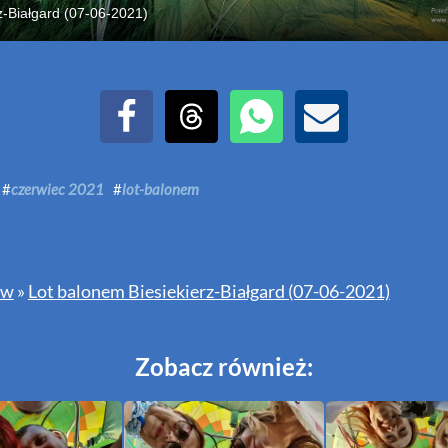
z-Białgard (07-06-2021)
Udostępnij na Facebook
Udostępnij na Threads
Udostępnij przez WhatsAp
Udostępnij przez E
#
czerwiec 2021
#
lot-balonem
ów
»
Lot balonem Biesiekierz-Białgard (07-06-2021)
Zobacz również: