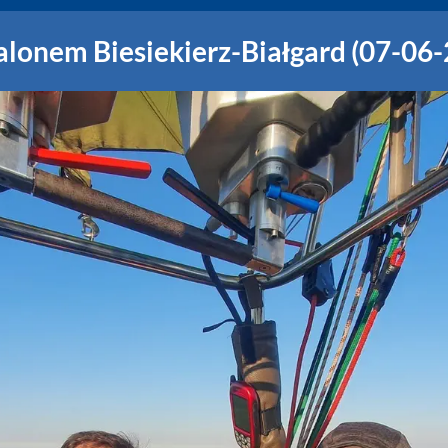
alonem Biesiekierz-Białgard (07-06