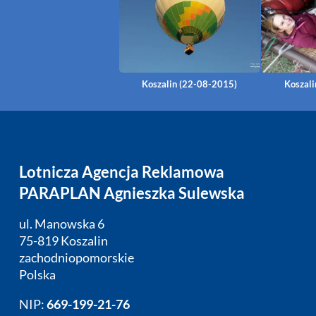
Koszalin (22-08-2015)
Koszali
Lotnicza Agencja Reklamowa
PARAPLAN Agnieszka Sulewska
ul. Manowska 6
75-819 Koszalin
zachodniopomorskie
Polska
NIP:
669-199-21-76