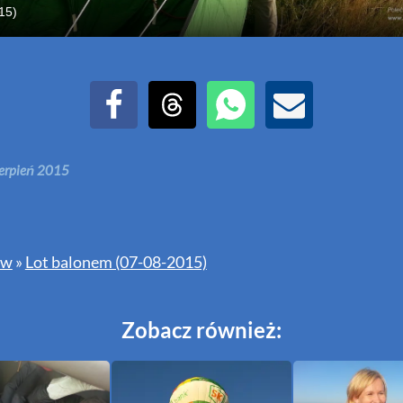
15)
Udostępnij na Facebook
Udostępnij na Threads
Udostępnij przez WhatsAp
Udostępnij przez E
ierpień 2015
ów
»
Lot balonem (07-08-2015)
Zobacz również: