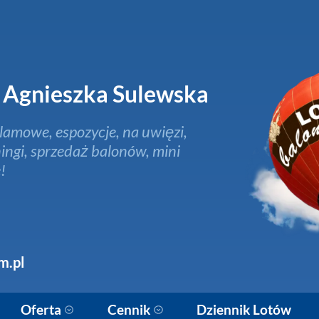
Agnieszka Sulewska
lamowe, espozycje, na uwięzi,
ingi, sprzedaż balonów, mini
!
m.pl
Oferta
Cennik
Dziennik Lotów