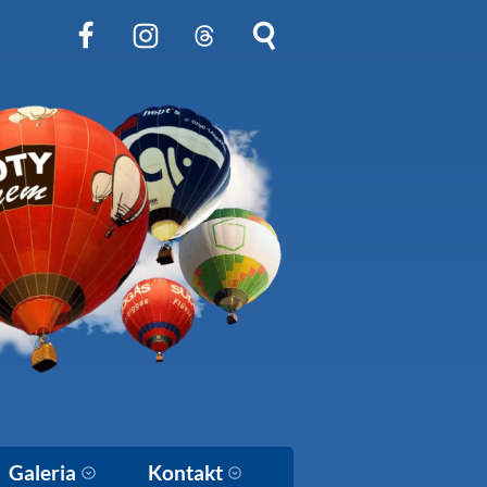
Obserwuj nas na Facebook
Obserwuj nas na Instagram
Obserwuj nas na Threads
Szukaj na stronie
Galeria
Kontakt