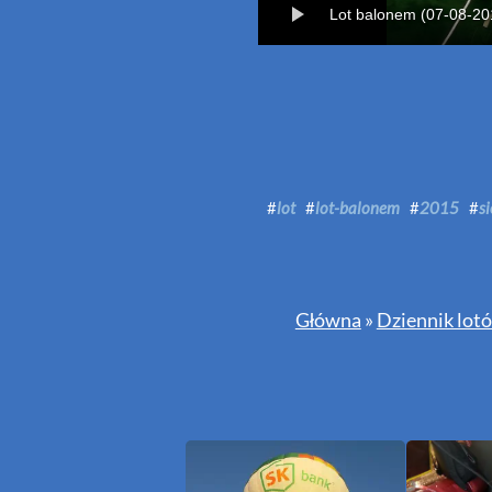
Lot balonem (07-08-20
#
lot
#
lot-balonem
#
2015
#
s
Główna
»
Dziennik lot