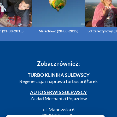
n (21-08-2015)
Malechowo (20-08-2015)
Lot zaręczynowy (
Zobacz również:
TURBO KLINIKA SULEWSCY
Regeneracja i naprawa turbosprężarek
AUTO SERWIS SULEWSCY
Zakład Mechaniki Pojazdów
ul. Manowska 6
75-819 Koszalin