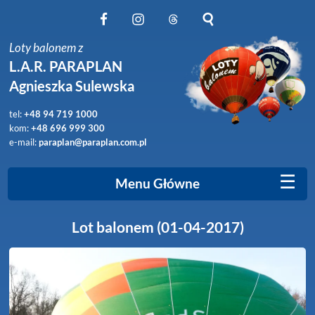
Obserwuj nas na Facebook
Obserwuj nas na Instagram
Obserwuj nas na Threads
Szukaj na stronie
Loty balonem z
L.A.R. PARAPLAN
Agnieszka Sulewska
tel:
+48 94 719 1000
kom:
+48 696 999 300
e-mail:
paraplan@paraplan.com.pl
☰
Menu Główne
Lot balonem (01-04-2017)