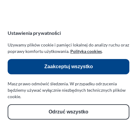
NIP:
669-199-21-76
REGON:
330542085
e-mail:
paraplan@paraplan.com.pl
web:
paraplan.com.pl
Ustawienia prywatności
Zobacz również:
Używamy plików cookie i pamięci lokalnej do analizy ruchu oraz
poprawy komfortu użytkowania.
Polityka cookies
.
TURBO KLINIKA SULEWSCY
Regeneracja i naprawa turbosprężarek
Zaakceptuj wszystko
AUTO SERWIS SULEWSCY
Masz prawo odmówić śledzenia. W przypadku odrzucenia
Zakład Mechaniki Pojazdów
będziemy używać wyłącznie niezbędnych technicznych plików
ul. Manowska 6
cookie.
75-819 Koszalin
zachodniopomorskie
Odrzuć wszystko
Polska
turboklinika.com.pl