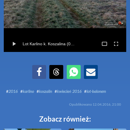
Lot Karlino k. Koszalina (09-04-2016)
Udostępnij na Facebook
Udostępnij na Threads
Udostępnij przez WhatsApp
Udostępnij przez Email
#
2016
#
karlino
#
koszalin
#
kwiecień 2016
#
lot-balonem
Opublikowano
12.04.2016, 21:00
Zobacz również: