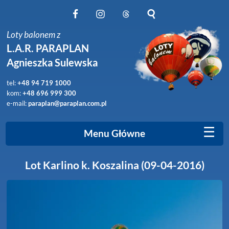
Obserwuj nas na Facebook
Obserwuj nas na Instagram
Obserwuj nas na Threads
Szukaj na stronie
Loty balonem z
L.A.R. PARAPLAN
Agnieszka Sulewska
tel:
+48 94 719 1000
kom:
+48 696 999 300
e-mail:
paraplan@paraplan.com.pl
☰
Menu Główne
Lot Karlino k. Koszalina (09-04-2016)