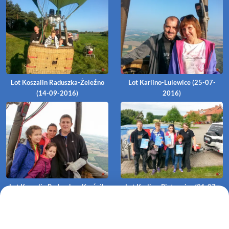
Lot Koszalin Raduszka-Żeleźno
Lot Karlino-Lulewice (25-07-
(14-09-2016)
2016)
Lot Koszalin Raduszka - Kraśnik
Lot Karlino-Piotrowice (21-07-
Koszaliński (23-07-2016)
2016)