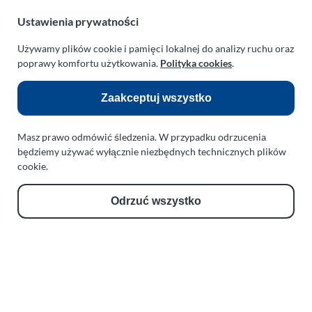
web:
paraplan.com.pl
Ustawienia prywatności
Zobacz również:
Używamy plików cookie i pamięci lokalnej do analizy ruchu oraz
poprawy komfortu użytkowania.
Polityka cookies
.
TURBO KLINIKA SULEWSCY
Regeneracja i naprawa turbosprężarek
Zaakceptuj wszystko
AUTO SERWIS SULEWSCY
Zakład Mechaniki Pojazdów
Masz prawo odmówić śledzenia. W przypadku odrzucenia
ul. Manowska 6
będziemy używać wyłącznie niezbędnych technicznych plików
75-819 Koszalin
cookie.
zachodniopomorskie
Polska
Odrzuć wszystko
turboklinika.com.pl
Odnośniki:
Flight Operations Consulting
Bolling Modellballone