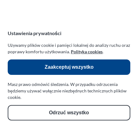
NIP:
669-199-21-76
REGON:
330542085
e-mail:
paraplan@paraplan.com.pl
web:
paraplan.com.pl
Ustawienia prywatności
Zobacz również:
Używamy plików cookie i pamięci lokalnej do analizy ruchu oraz
poprawy komfortu użytkowania.
Polityka cookies
.
TURBO KLINIKA SULEWSCY
Regeneracja i naprawa turbosprężarek
Zaakceptuj wszystko
AUTO SERWIS SULEWSCY
Masz prawo odmówić śledzenia. W przypadku odrzucenia
Zakład Mechaniki Pojazdów
będziemy używać wyłącznie niezbędnych technicznych plików
ul. Manowska 6
cookie.
75-819 Koszalin
zachodniopomorskie
Odrzuć wszystko
Polska
turboklinika.com.pl