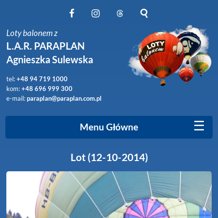
Obserwuj nas na Facebook
Obserwuj nas na Instagram
Obserwuj nas na Threads
Szukaj na stronie
Loty balonem z
L.A.R. PARAPLAN
Agnieszka Sulewska
tel:
+48 94 719 1000
kom:
+48 696 999 300
e-mail:
paraplan@paraplan.com.pl
☰
Menu Główne
Lot (12-10-2014)