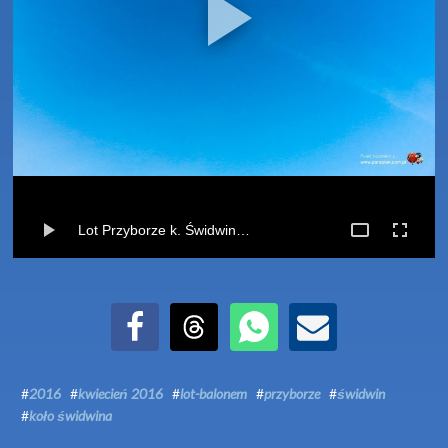
Lot Przyborze k. Świdwina (02-04-2016)
Udostępnij na Facebook
Udostępnij na Threads
Udostępnij przez WhatsApp
Udostępnij przez Email
#
2016
#
kwiecień 2016
#
lot-balonem
#
przyborze
#
świdwin
#
koło świdwina