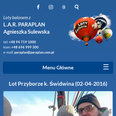
Obserwuj nas na Facebook
Obserwuj nas na Instagram
Obserwuj nas na Threads
Szukaj na stronie
Loty balonem z
L.A.R. PARAPLAN
Agnieszka Sulewska
tel:
+48 94 719 1000
kom:
+48 696 999 300
e-mail:
paraplan@paraplan.com.pl
☰
Menu Główne
Lot Przyborze k. Świdwina (02-04-2016)