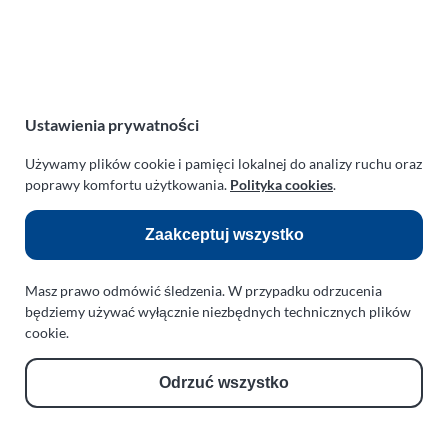
Polska
NIP:
669-199-21-76
REGON:
330542085
e-mail:
paraplan@paraplan.com.pl
Ustawienia prywatności
web:
paraplan.com.pl
Używamy plików cookie i pamięci lokalnej do analizy ruchu oraz
Zobacz również:
poprawy komfortu użytkowania.
Polityka cookies
.
TURBO KLINIKA SULEWSCY
Zaakceptuj wszystko
Regeneracja i naprawa turbosprężarek
AUTO SERWIS SULEWSCY
Masz prawo odmówić śledzenia. W przypadku odrzucenia
Zakład Mechaniki Pojazdów
będziemy używać wyłącznie niezbędnych technicznych plików
cookie.
ul. Manowska 6
75-819 Koszalin
zachodniopomorskie
Odrzuć wszystko
Polska
turboklinika.com.pl