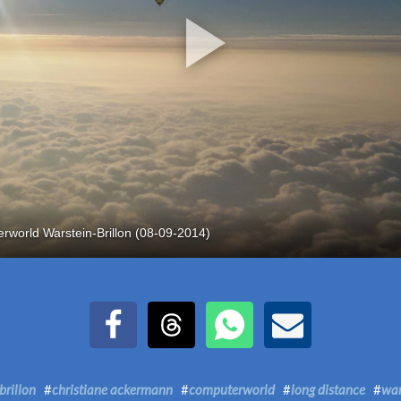
rworld Warstein-Brillon (08-09-2014)
Udostępnij na Facebook
Udostępnij na Threads
Udostępnij przez WhatsAp
Udostępnij przez E
brillon
#
christiane ackermann
#
computerworld
#
long distance
#
war