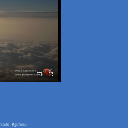
p
mail
stein
#
galeria