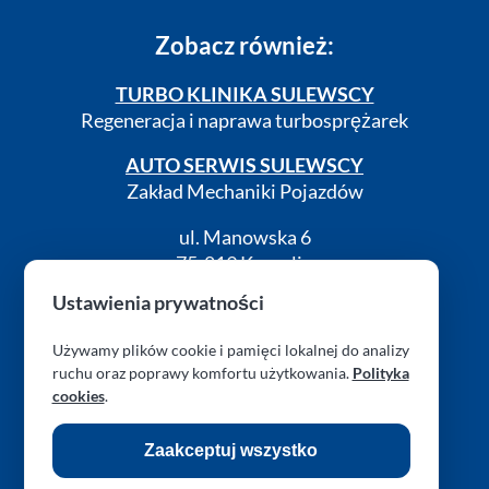
Zobacz również:
TURBO KLINIKA SULEWSCY
Regeneracja i naprawa turbosprężarek
AUTO SERWIS SULEWSCY
Zakład Mechaniki Pojazdów
ul. Manowska 6
75-819 Koszalin
zachodniopomorskie
Ustawienia prywatności
Polska
Używamy plików cookie i pamięci lokalnej do analizy
turboklinika.com.pl
ruchu oraz poprawy komfortu użytkowania.
Polityka
cookies
.
RODO (GDPR)
Cookies
Kontakt
Zaakceptuj wszystko