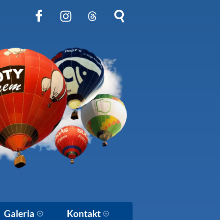
Obserwuj nas na Facebook
Obserwuj nas na Instagram
Obserwuj nas na Threads
Szukaj na stronie
Galeria
Kontakt