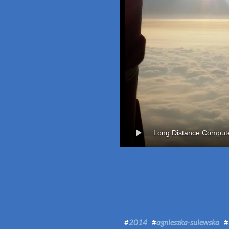
Long Distance Compute
#
2014
#
agnieszka-sulewska
#