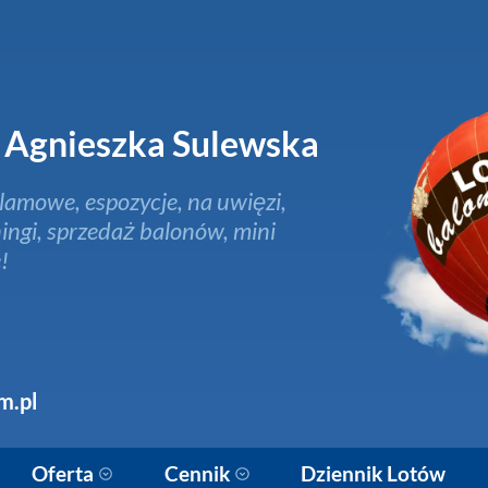
Agnieszka Sulewska
lamowe, espozycje, na uwięzi,
ingi, sprzedaż balonów, mini
!
m.pl
Oferta
Cennik
Dziennik Lotów