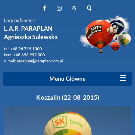
Obserwuj nas na Facebook
Obserwuj nas na Instagram
Obserwuj nas na Threads
Szukaj na stronie
Loty balonem z
L.A.R. PARAPLAN
Agnieszka Sulewska
tel:
+48 94 719 1000
kom:
+48 696 999 300
e-mail:
paraplan@paraplan.com.pl
☰
Menu Główne
Koszalin (22-08-2015)