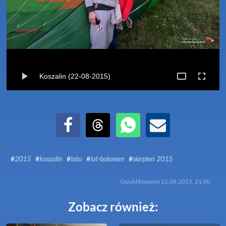
Koszalin (22-08-2015)
Udostępnij na Facebook
Udostępnij na Threads
Udostępnij przez WhatsApp
Udostępnij przez Email
#
2015
#
koszalin
#
lato
#
lot-balonem
#
sierpień 2015
Opublikowano
22.08.2015, 21:00
Zobacz również: