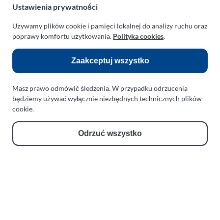
Ustawienia prywatności
Zobacz również:
Używamy plików cookie i pamięci lokalnej do analizy ruchu oraz
TURBO KLINIKA SULEWSCY
poprawy komfortu użytkowania.
Polityka cookies
.
Regeneracja i naprawa turbosprężarek
Zaakceptuj wszystko
AUTO SERWIS SULEWSCY
Zakład Mechaniki Pojazdów
Masz prawo odmówić śledzenia. W przypadku odrzucenia
ul. Manowska 6
będziemy używać wyłącznie niezbędnych technicznych plików
75-819 Koszalin
cookie.
zachodniopomorskie
Polska
Odrzuć wszystko
turboklinika.com.pl
Odnośniki:
Flight Operations Consulting
Bolling Modellballone