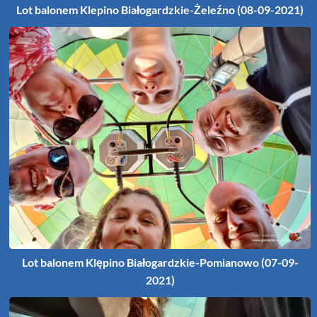
Lot balonem Klepino Białogardzkie-Żeleźno (08-09-2021)
Lot balonem Klępino Białogardzkie-Pomianowo (07-09-
2021)