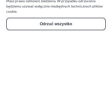
Masz prawo odmówić śledzenia. W przypadku odrzucenia
będziemy używać wyłącznie niezbędnych technicznych plików
cookie.
Odrzuć wszystko
Lot balonem Klępino Białogardzkie-Byszyno (08-05-2021)