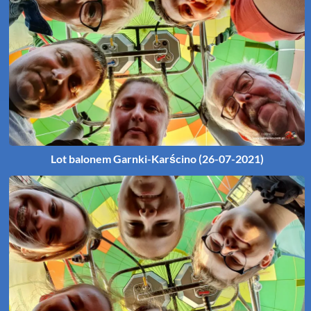
Lot balonem Garnki-Karścino (26-07-2021)