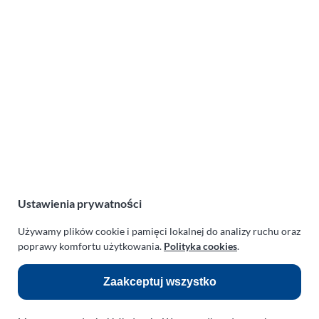
Lot balonem Karlino-Żabiniec (31-05-2021)
Ustawienia prywatności
Używamy plików cookie i pamięci lokalnej do analizy ruchu oraz
poprawy komfortu użytkowania.
Polityka cookies
.
Lot balonem Garnki-Bialogard (14-05-2021)
Zaakceptuj wszystko