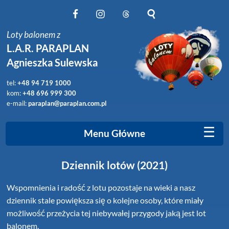
Obserwuj nas na Facebook
Obserwuj nas na Instagram
Obserwuj nas na Threads
Szukaj na stronie
Loty balonem z
L.A.R. PARAPLAN
Agnieszka Sulewska
tel:
+48 94 719 1000
kom:
+48 696 999 300
e-mail:
paraplan@paraplan.com.pl
☰
Menu Główne
Dziennik lotów (2021)
Wspomnienia i radość z lotu pozostaje na wieki a nasz
dziennik stale powiększa się o kolejne osoby, które miały
możliwość przeżycia tej niebywałej przygody jaką jest lot
balonem.