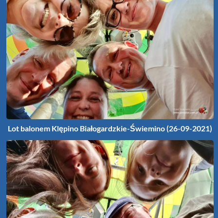
Lot balonem Klępino Białogardzkie-Świemino (26-09-2021)