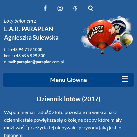
Obserwuj nas na Facebook
Obserwuj nas na Instagram
Obserwuj nas na Threads
Szukaj na stronie
Loty balonem z
L.A.R. PARAPLAN
Agnieszka Sulewska
tel:
+48 94 719 1000
kom:
+48 696 999 300
e-mail:
paraplan@paraplan.com.pl
☰
Menu Główne
Dziennik lotów (2017)
Wspomnienia i radość z lotu pozostaje na wieki a nasz
dziennik stale powiększa się o kolejne osoby, które miały
możliwość przeżycia tej niebywałej przygody jaką jest lot
balonem.