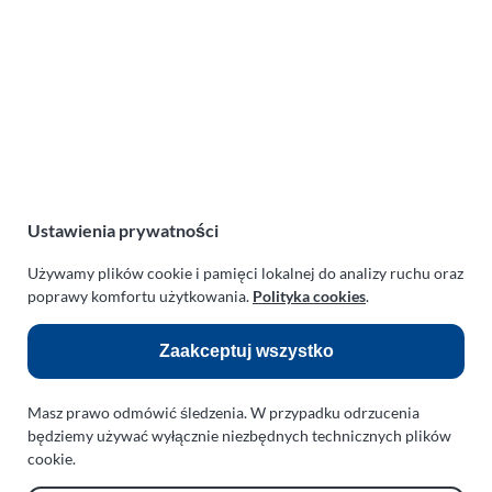
PARAPLAN Agnieszka Sulewska
ul. Manowska 6
75-819 Koszalin
zachodniopomorskie
Polska
NIP:
669-199-21-76
REGON:
330542085
Ustawienia prywatności
e-mail:
paraplan@paraplan.com.pl
web:
paraplan.com.pl
Używamy plików cookie i pamięci lokalnej do analizy ruchu oraz
poprawy komfortu użytkowania.
Polityka cookies
.
Zobacz również:
Zaakceptuj wszystko
TURBO KLINIKA SULEWSCY
Regeneracja i naprawa turbosprężarek
Masz prawo odmówić śledzenia. W przypadku odrzucenia
AUTO SERWIS SULEWSCY
będziemy używać wyłącznie niezbędnych technicznych plików
Zakład Mechaniki Pojazdów
cookie.
ul. Manowska 6