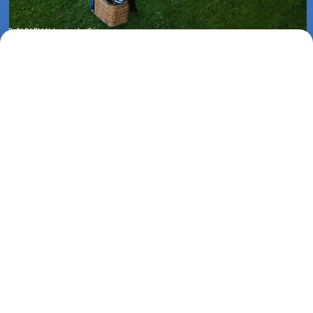
Lot balonem w Balzhausen Schwarzwald (15-07-2008)
Wstecz
Dziennik może nie uwzględniać wszystkich
wykonanych przez nas lotów. W miarę możliwości i
czasu, zamieszczać będziemy wpisy, pozwalające
przedstawić państwu informację o lotach.
Opublikowano
10.12.2021, 21:00
Lotnicza Agencja Reklamowa