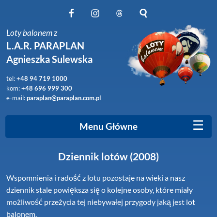
Obserwuj nas na Facebook
Obserwuj nas na Instagram
Obserwuj nas na Threads
Szukaj na stronie
Loty balonem z
L.A.R. PARAPLAN
Agnieszka Sulewska
tel:
+48 94 719 1000
kom:
+48 696 999 300
e-mail:
paraplan@paraplan.com.pl
☰
Menu Główne
Dziennik lotów (2008)
Wspomnienia i radość z lotu pozostaje na wieki a nasz
dziennik stale powiększa się o kolejne osoby, które miały
możliwość przeżycia tej niebywałej przygody jaką jest lot
balonem.