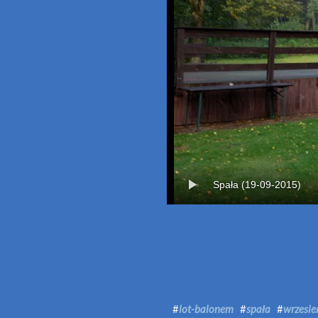
Spała (19-09-2015)
#
lot-balonem
#
spała
#
wrzesie