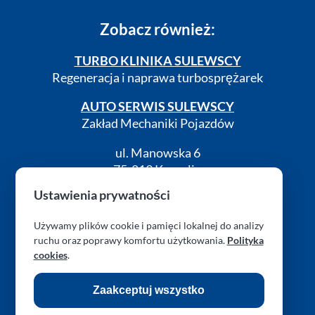
Zobacz również:
TURBO KLINIKA SULEWSCY
Regeneracja i naprawa turbosprężarek
AUTO SERWIS SULEWSCY
Zakład Mechaniki Pojazdów
ul. Manowska 6
75-819 Koszalin
zachodniopomorskie
Ustawienia prywatności
Polska
Używamy plików cookie i pamięci lokalnej do analizy
turboklinika.com.pl
ruchu oraz poprawy komfortu użytkowania.
Polityka
cookies
.
RODO (GDPR)
Cookies
Kontakt
Zaakceptuj wszystko