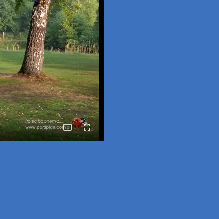
p
mail