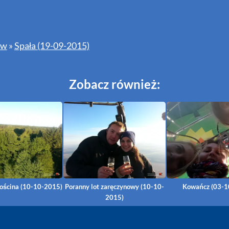
ów
»
Spała (19-09-2015)
Zobacz również:
Gościna (10-10-2015)
Poranny lot zaręczynowy (10-10-
Kowańcz (03-1
2015)