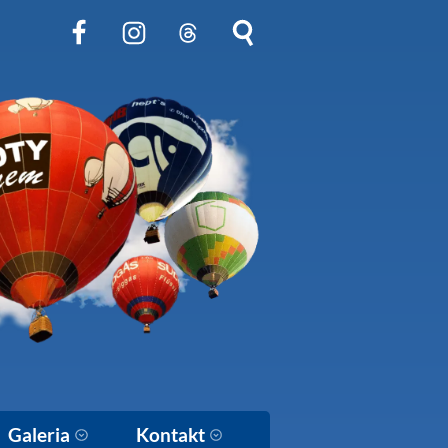
Obserwuj nas na Facebook
Obserwuj nas na Instagram
Obserwuj nas na Threads
Szukaj na stronie
Galeria
Kontakt