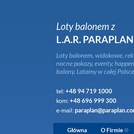
Loty balonem z
L.A.R. PARAPLAN
Loty balonem, widokowe, rek
nocne pokazy, eventy, happen
balony. Latamy w całej Polsce
tel:
+48 94 719 1000
kom:
+48 696 999 300
e-mail:
paraplan@paraplan.co
Główna
O Firmie