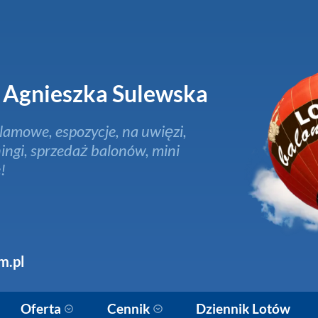
Agnieszka Sulewska
lamowe, espozycje, na uwięzi,
ingi, sprzedaż balonów, mini
!
m.pl
Oferta
Cennik
Dziennik Lotów