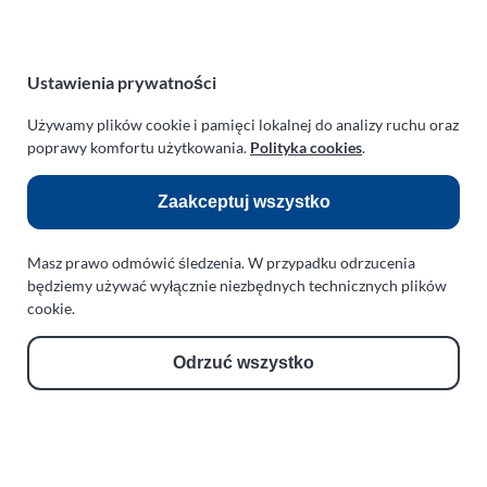
REGON:
330542085
e-mail:
paraplan@paraplan.com.pl
web:
paraplan.com.pl
Ustawienia prywatności
Zobacz również:
Używamy plików cookie i pamięci lokalnej do analizy ruchu oraz
poprawy komfortu użytkowania.
Polityka cookies
.
TURBO KLINIKA SULEWSCY
Regeneracja i naprawa turbosprężarek
Zaakceptuj wszystko
AUTO SERWIS SULEWSCY
Zakład Mechaniki Pojazdów
Masz prawo odmówić śledzenia. W przypadku odrzucenia
będziemy używać wyłącznie niezbędnych technicznych plików
ul. Manowska 6
cookie.
75-819 Koszalin
zachodniopomorskie
Odrzuć wszystko
Polska
turboklinika.com.pl
Odnośniki: