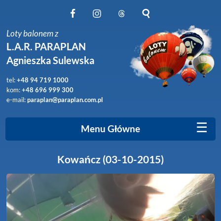
Obserwuj nas na Facebook
Obserwuj nas na Instagram
Obserwuj nas na Threads
Szukaj na stronie
Loty balonem z
L.A.R. PARAPLAN
Agnieszka Sulewska
tel:
+48 94 719 1000
kom:
+48 696 999 300
e-mail:
paraplan@paraplan.com.pl
☰
Menu Główne
Kowańcz (03-10-2015)