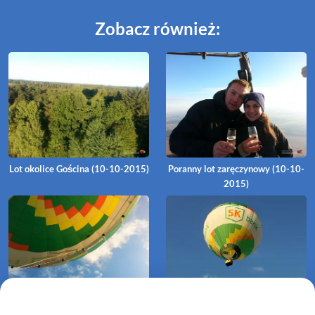
Zobacz również:
Lot okolice Gościna (10-10-2015)
Poranny lot zaręczynowy (10-10-
2015)
Karlino (24-09-2015)
Lot balonem (02-09-2015)