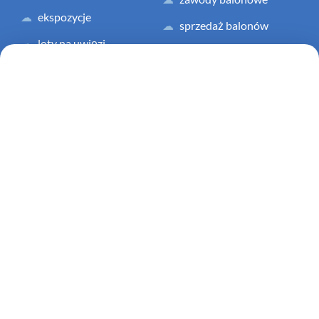
ekspozycje
sprzedaż balonów
loty na uwięzi
sprzedaż mini balonów
eventy
współpracę reklamową
happeningi
Zapraszamy do zapoznania się z
pełną ofertą naszej firmy
,
skorzystania z naszych usług lub polecenia nas znajomym.
Jak Loty balonem to tylko z Agnieszką Sulewską z L.A.R.
PARAPLAN
Skontaktuj się z nami
Zarezerwuj lot
Polecamy również odwiedzenie
naszej strony na Facebook’u
.