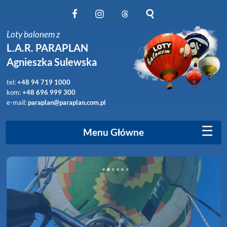
Obserwuj nas na Facebook
Obserwuj nas na Instagram
Obserwuj nas na Threads
Szukaj na stronie
Loty balonem z
L.A.R. PARAPLAN
Agnieszka Sulewska
tel:
+48 94 719 1000
kom:
+48 696 999 300
e-mail:
paraplan@paraplan.com.pl
☰
Menu Główne