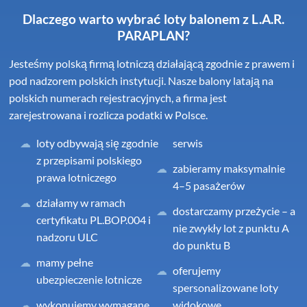
Dlaczego warto wybrać loty balonem z L.A.R.
PARAPLAN?
Jesteśmy polską firmą lotniczą działającą zgodnie z prawem i
pod nadzorem polskich instytucji. Nasze balony latają na
polskich numerach rejestracyjnych, a firma jest
zarejestrowana i rozlicza podatki w Polsce.
loty odbywają się zgodnie
serwis
z przepisami polskiego
zabieramy maksymalnie
prawa lotniczego
4–5 pasażerów
działamy w ramach
dostarczamy przeżycie – a
certyfikatu PL.BOP.004 i
nie zwykły lot z punktu A
nadzoru ULC
do punktu B
mamy pełne
oferujemy
ubezpieczenie lotnicze
spersonalizowane loty
wykonujemy wymagane
widokowe