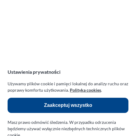
Lotnicza Agencja Reklamowa
PARAPLAN Agnieszka Sulewska
ul. Manowska 6
75-819 Koszalin
zachodniopomorskie
Polska
NIP:
669-199-21-76
REGON:
330542085
Ustawienia prywatności
e-mail:
paraplan@paraplan.com.pl
web:
paraplan.com.pl
Używamy plików cookie i pamięci lokalnej do analizy ruchu oraz
poprawy komfortu użytkowania.
Polityka cookies
.
Zobacz również:
Zaakceptuj wszystko
TURBO KLINIKA SULEWSCY
Regeneracja i naprawa turbosprężarek
Masz prawo odmówić śledzenia. W przypadku odrzucenia
AUTO SERWIS SULEWSCY
będziemy używać wyłącznie niezbędnych technicznych plików
Zakład Mechaniki Pojazdów
cookie.